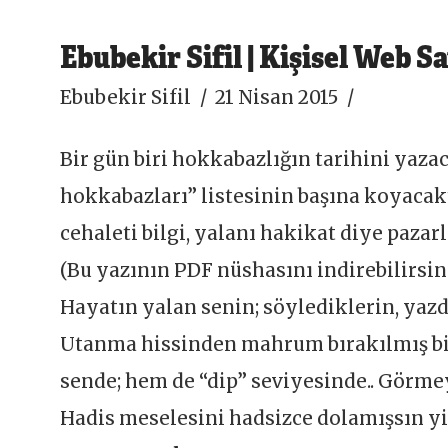
Ebubekir Sifil | Kişisel Web S
Ebubekir Sifil
21 Nisan 2015
Bir gün biri hokkabazlığın tarihini yaza
hokkabazları” listesinin başına koyacakt
cehaleti bilgi, yalanı hakikat diye paz
(Bu yazının PDF nüshasını indirebilirsini
Hayatın yalan senin; söylediklerin, yazd
Utanma hissinden mahrum bırakılmış bi
sende; hem de “dip” seviyesinde.. Görmeyi
Hadis meselesini hadsizce dolamışsın yine 