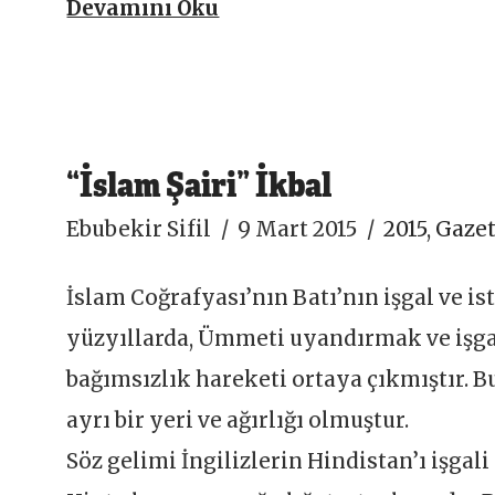
Devamını Oku
“İslam Şairi” İkbal
Ebubekir Sifil
9 Mart 2015
2015
,
Gazet
İslam Coğrafyası’nın Batı’nın işgal ve is
yüzyıllarda, Ümmeti uyandırmak ve işga
bağımsızlık hareketi ortaya çıkmıştır. 
ayrı bir yeri ve ağırlığı olmuştur.
Söz gelimi İngilizlerin Hindistan’ı işga