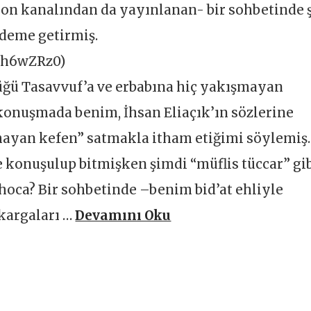
on kanalından da yayınlanan- bir sohbetinde 
deme getirmiş.
nh6wZRz0)
ğü Tasavvuf’a ve erbabına hiç yakışmayan
 konuşmada benim, İhsan Eliaçık’ın sözlerine
mayan kefen” satmakla itham etiğimi söylemiş.
 konuşulup bitmişken şimdi “müflis tüccar” gi
i hoca? Bir sohbetinde –benim bid’at ehliyle
kargaları …
Devamını Oku