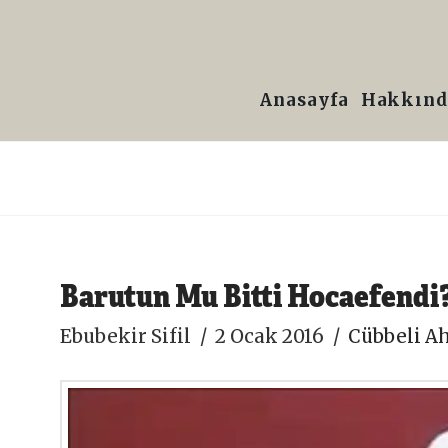
Prof.
Dr.
Anasayfa
Hakkınd
Ebubekir
Sifil
Barutun Mu Bitti Hocaefendi
Ebubekir Sifil
2 Ocak 2016
Cübbeli A