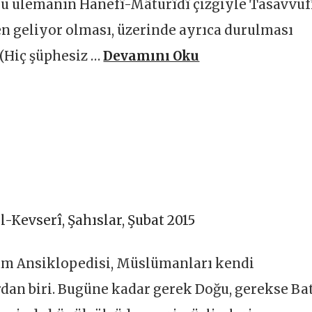
 Bu ulemanın Hanefî-Mâturîdî çizgiyle Tasavvuf
 geliyor olması, üzerinde ayrıca durulması
 (Hiç şüphesiz …
Devamını Oku
l-Kevserî
,
Şahıslar
,
Şubat 2015
lam Ansiklopedisi, Müslümanları kendi
an biri. Bugüne kadar gerek Doğu, gerekse Bat