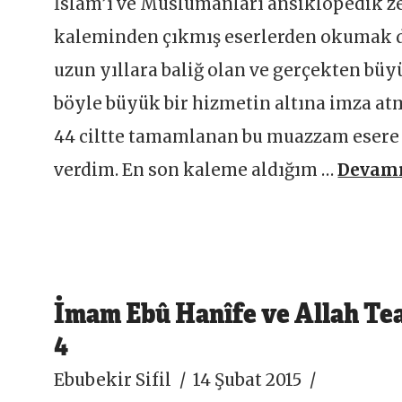
İslam’ı ve Müslümanları ansiklopedik 
kaleminden çıkmış eserlerden okumak d
uzun yıllara baliğ olan ve gerçekten bü
böyle büyük bir hizmetin altına imza atm
44 ciltte tamamlanan bu muazzam esere 
verdim. En son kaleme aldığım …
Devamı
İmam Ebû Hanîfe ve Allah Tea
4
Ebubekir Sifil
14 Şubat 2015