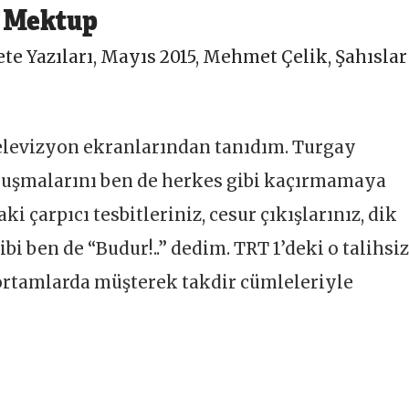
k Mektup
te Yazıları
,
Mayıs 2015
,
Mehmet Çelik
,
Şahıslar
 televizyon ekranlarından tanıdım. Turgay
onuşmalarını ben de herkes gibi kaçırmamaya
i çarpıcı tesbitleriniz, cesur çıkışlarınız, dik
i ben de “Budur!..” dedim. TRT 1’deki o talihsi
ortamlarda müşterek takdir cümleleriyle