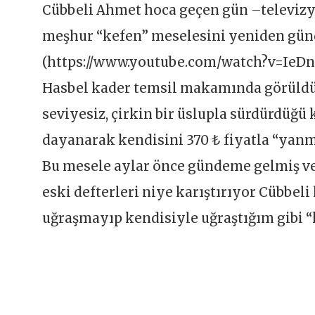
Cübbeli Ahmet hoca geçen gün –televizy
meşhur “kefen” meselesini yeniden gün
(https://www.youtube.com/watch?v=IeD
Hasbel kader temsil makamında görüldü
seviyesiz, çirkin bir üslupla sürdürdüğü
dayanarak kendisini 370 ₺ fiyatla “yan
Bu mesele aylar önce gündeme gelmiş ve
eski defterleri niye karıştırıyor Cübbel
uğraşmayıp kendisiyle uğraştığım gibi “