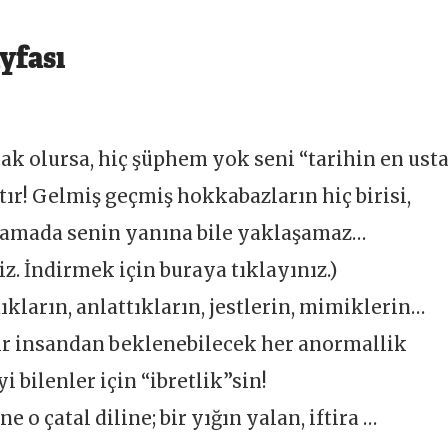
ayfası
cak olursa, hiç şüphem yok seni “tarihin en ust
ır! Gelmiş geçmiş hokkabazların hiç birisi,
arlamada senin yanına bile yaklaşamaz…
z. İndirmek için buraya tıklayınız.)
ıkların, anlattıkların, jestlerin, mimiklerin…
r insandan beklenebilecek her anormallik
 bilenler için “ibretlik”sin!
o çatal diline; bir yığın yalan, iftira …