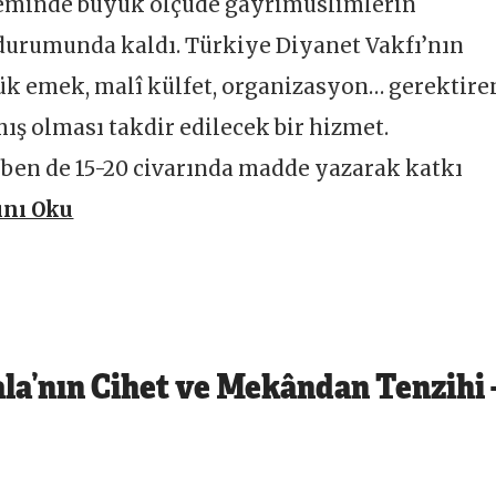
zeminde büyük ölçüde gayrimüslimlerin
urumunda kaldı. Türkiye Diyanet Vakfı’nın
yük emek, malî külfet, organizasyon… gerektire
ış olması takdir edilecek bir hizmet.
ben de 15-20 civarında madde yazarak katkı
nı Oku
la’nın Cihet ve Mekândan Tenzihi 