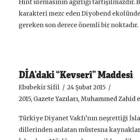
Hint ulemasının ağırlığı tartışılmazdır.
karakteri mezc eden Diyobend ekolünden
gereken son derece önemli bir noktadır.
DİA’daki “Kevserî” Maddesi
Ebubekir Sifil
24 Şubat 2015
2015
,
Gazete Yazıları
,
Muhammed Zahid e
Türkiye Diyanet Vakfı’nın neşrettiği İs
dillerinden anlatan müstesna kaynaklard