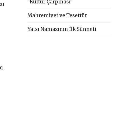
"Kültür Çarpması"
şu
Mahremiyet ve Tesettür
Yatsı Namazının İlk Sünneti
bi