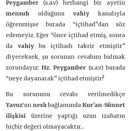
Peygamber
(s.a.v) herhangi bir ayetin
mensuh
olduğunu
vahiy
kanalıyla
öğrenmişse burada “içtihad”dan söz
edemeyiz. Eğer “önce içtihad etmiş, sonra
da
vahiy
bu içtihadı takrir etmiştir”
diyeceksek, şu sorunun cevabını bulmak
zorundayız:
Hz. Peygamber
(s.a.v) burada
“neye dayanarak” içtihad etmiştir?
Bu sorununu cevabı verilmedikçe
Yavuz
‘un
nesh
bağlamında
Kur’an-Sünnet
ilişkisi
üzerine yaptığı uzun izahatın
hiçbir değeri olmayacaktır…