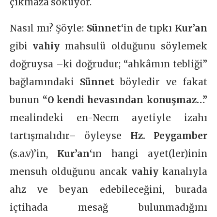
çıkmaza sokuyor.
Nasıl mı? Şöyle:
Sünnet
‘in de tıpkı
Kur’an
gibi
vahiy
mahsulü olduğunu söylemek
doğruysa –ki doğrudur; “ahkâmın tebliği”
bağlamındaki
Sünnet
böyledir ve fakat
bunun
“O kendi hevasından konuşmaz…”
mealindeki en-Necm ayetiyle izahı
tartışmalıdır– öyleyse
Hz. Peygamber
(s.a.v)’in,
Kur’an
‘ın hangi ayet(ler)inin
mensuh olduğunu ancak
vahiy
kanalıyla
ahz ve beyan edebileceğini, burada
içtihada mesağ bulunmadığını