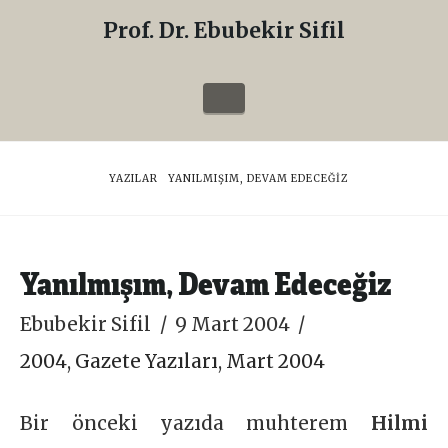
Prof. Dr. Ebubekir Sifil
Prof.
Dr.
Navigation
Ebubekir
Sifil
HOME
YAZILAR
YANILMIŞIM, DEVAM EDECEĞIZ
Yanılmışım, Devam Edeceğiz
Ebubekir Sifil
9 Mart 2004
2004
,
Gazete Yazıları
,
Mart 2004
Bir önceki yazıda muhterem
Hilmi