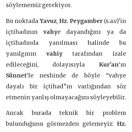
söylememiz gerekiyor.
Bu noktada
Yavuz
,
Hz. Peygamber
(s.a.v)’in
içtihadının
vahy
e dayandığını ya da
içtihadında yanılması halinde bu
yanılgının
vahiy
tarafından izale
edileceğini, dolayısıyla
Kur’an
‘ın
Sünnet
‘le neshinde de böyle “vahye
dayalı bir içtihad”ın varlığından söz
etmenin yanlış olmayacağını söyleyebilir.
Ancak burada teknik bir problem
bulunduğunu görmezden gelemeyiz:
Hz.