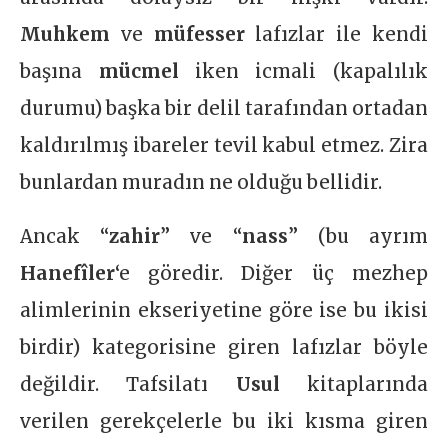
Muhkem
ve
müfesser
lafızlar ile kendi
başına
mücmel
iken icmali (kapalılık
durumu) başka bir delil tarafından ortadan
kaldırılmış ibareler tevil kabul etmez. Zira
bunlardan muradın ne olduğu bellidir.
Ancak “
zahir
” ve “
nass
” (bu ayrım
Hanefîler
‘e göredir. Diğer üç mezhep
alimlerinin ekseriyetine göre ise bu ikisi
birdir) kategorisine giren lafızlar böyle
değildir. Tafsilatı
Usul
kitaplarında
verilen gerekçelerle bu iki kısma giren