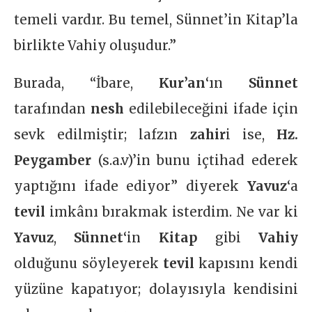
temeli vardır. Bu temel, Sünnet’in Kitap’la
birlikte Vahiy oluşudur.”
Burada, “İbare,
Kur’an
‘ın
Sünnet
tarafından
nesh
edilebileceğini ifade için
sevk edilmiştir; lafzın
zahir
i ise,
Hz.
Peygamber
(s.a.v)’in bunu içtihad ederek
yaptığını ifade ediyor” diyerek
Yavuz
‘a
tevil
imkânı bırakmak isterdim. Ne var ki
Yavuz
,
Sünnet
‘in
Kitap
gibi
Vahiy
olduğunu söyleyerek
tevil
kapısını kendi
yüzüne kapatıyor; dolayısıyla kendisini