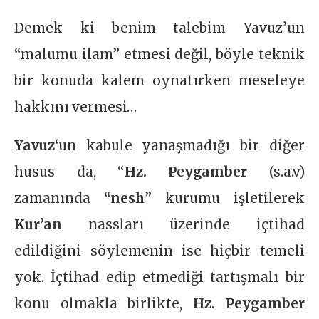
Demek ki benim talebim Yavuz’un
“malumu ilam” etmesi değil, böyle teknik
bir konuda kalem oynatırken meseleye
hakkını vermesi…
Yavuz
‘un kabule yanaşmadığı bir diğer
husus da, “
Hz. Peygamber
(s.a.v)
zamanında “
nesh
” kurumu işletilerek
Kur’an
nassları üzerinde içtihad
edildiğini söylemenin ise hiçbir temeli
yok. İçtihad edip etmediği tartışmalı bir
konu olmakla birlikte,
Hz. Peygamber