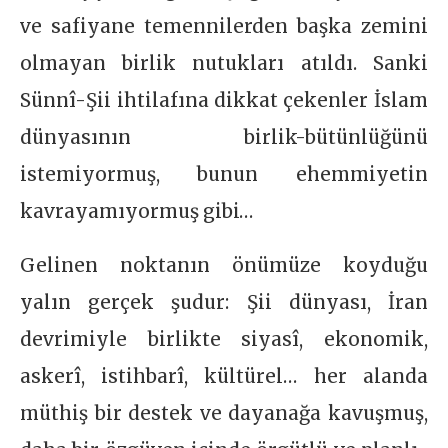
ve safiyane temennilerden başka zemini
olmayan birlik nutukları atıldı. Sanki
Sünnî-Şii ihtilafına dikkat çekenler İslam
dünyasının birlik-bütünlüğünü
istemiyormuş, bunun ehemmiyetin
kavrayamıyormuş gibi…
Gelinen noktanın önümüze koyduğu
yalın gerçek şudur: Şii dünyası, İran
devrimiyle birlikte siyasî, ekonomik,
askerî, istihbarî, kültürel… her alanda
müthiş bir destek ve dayanağa kavuşmuş,