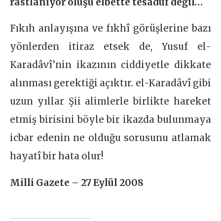
rastlanıyor oluşu elbette tesadüf değil…
Fıkıh anlayışına ve fıkhî görüşlerine bazı
yönlerden itiraz etsek de, Yusuf el-
Karadâvî’nin ikazının ciddiyetle dikkate
alınması gerektiği açıktır. el-Karadâvî gibi
uzun yıllar Şii alimlerle birlikte hareket
etmiş birisini böyle bir ikazda bulunmaya
icbar edenin ne olduğu sorusunu atlamak
hayatî bir hata olur!
Milli Gazete – 27 Eylül 2008