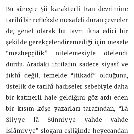
Bu süreçte Şii karakterli İran devrimine
tarihî bir refleksle mesafeli duran çevreler
de, genel olarak bu tavrı ikna edici bir
şekilde gerekçelendiremediği için mesele
“mezhepçilik” nitelemesiyle ötelendi
durdu. Aradaki ihtilafın sadece siyasî ve
fıkhî değil, temelde “itikadî” olduğunu,
üstelik de tarihî hadiseler sebebiyle daha
bir katmerli hale geldiğini göz ardı eden
bir kısım köşe yazarları tarafından, “Lâ
Şiiyye lâ Sünniyye vahde vahde
İslâmiyye” sloganı eşliğinde heyecandan