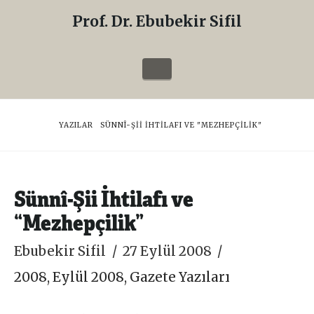
Prof. Dr. Ebubekir Sifil
Prof.
Dr.
Navigation
Ebubekir
Sifil
HOME
YAZILAR
SÜNNÎ-ŞII İHTILAFI VE "MEZHEPÇILIK"
Sünnî-Şii İhtilafı ve
“Mezhepçilik”
Ebubekir Sifil
27 Eylül 2008
2008
,
Eylül 2008
,
Gazete Yazıları