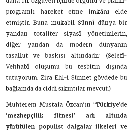
daha bir özgüven içinde örgütlü ve planlı-
programlı hareket etme imkânı elde
etmiştir. Buna mukabil Sünnî dünya bir
yandan totaliter siyasî yönetimlerin,
diğer yandan da modern dünyanın
tasallut ve baskısı altındadır. (Selefî-
Vehhabî oluşumu bu tesbitin dışında
tutuyorum. Zira Ehl-i Sünnet gövdede bu
bağlamda da ciddi sıkıntılar mevcut.)
Muhterem Mustafa Özcan’ın “
Türkiye’de
‘mezhepçilik fitnesi’ adı altında
yürütülen populist dalgalar ilkeleri ve