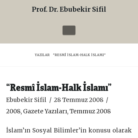
Prof. Dr. Ebubekir Sifil
Prof.
Dr.
Navigation
Ebubekir
Sifil
HOME
YAZILAR
"RESMÎ İSLAM-HALK İSLAMI"
“Resmî İslam-Halk İslamı”
Ebubekir Sifil
28 Temmuz 2008
2008
,
Gazete Yazıları
,
Temmuz 2008
İslam’ın Sosyal Bilimler’in konusu olarak