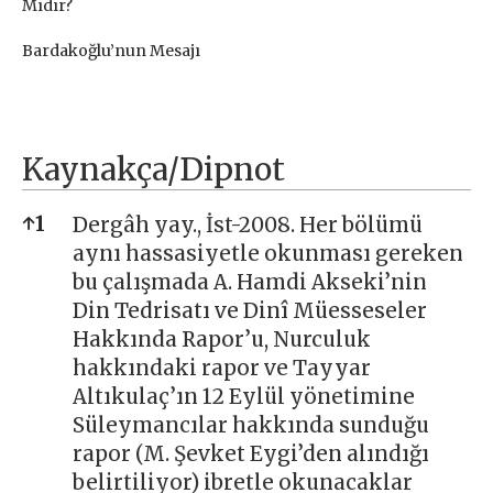
Mıdır?
Bardakoğlu’nun Mesajı
Kaynakça/Dipnot
Kaynakça/Dipnot
↑
1
Dergâh yay., İst-2008. Her bölümü
aynı hassasiyetle okunması gereken
bu çalışmada A. Hamdi Akseki’nin
Din Tedrisatı ve Dinî Müesseseler
Hakkında Rapor’u, Nurculuk
hakkındaki rapor ve Tayyar
Altıkulaç’ın 12 Eylül yönetimine
Süleymancılar hakkında sunduğu
rapor (M. Şevket Eygi’den alındığı
belirtiliyor) ibretle okunacaklar