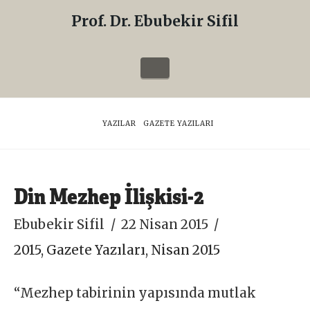
Prof. Dr. Ebubekir Sifil
Prof.
Dr.
Navigation
Ebubekir
Sifil
HOME
YAZILAR
GAZETE YAZILARI
Din Mezhep İlişkisi-2
Ebubekir Sifil
22 Nisan 2015
2015
,
Gazete Yazıları
,
Nisan 2015
“Mezhep tabirinin yapısında mutlak