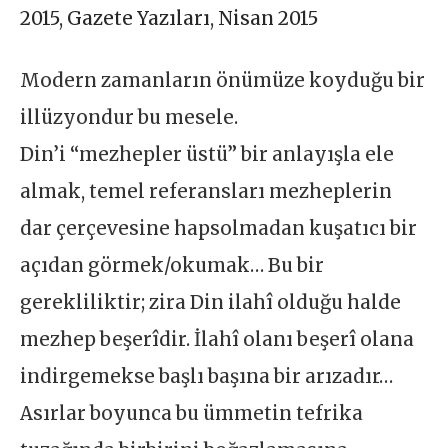
2015
,
Gazete Yazıları
,
Nisan 2015
Modern zamanların önümüze koyduğu bir
illüzyondur bu mesele.
Din’i “mezhepler üstü” bir anlayışla ele
almak, temel referansları mezheplerin
dar çerçevesine hapsolmadan kuşatıcı bir
açıdan görmek/okumak… Bu bir
gerekliliktir; zira Din ilahî olduğu halde
mezhep beşerîdir. İlahî olanı beşerî olana
indirgemekse başlı başına bir arızadır…
Asırlar boyunca bu ümmetin tefrika