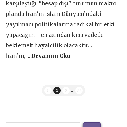
karşılaştığı “hesap dışı” durumun makro
planda İran’ın İslam Dünyası’ndaki
yayılmacı politikalarına radikal bir etki
yapacağını –en azından kısa vadede–
beklemek hayalcilik olacaktır…
İran’ın, …
Devamını Oku
1
2
3
...
144
Ara