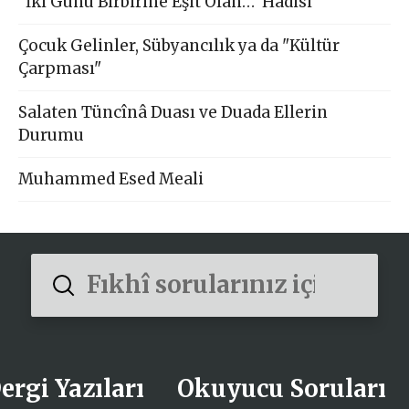
"İki Günü Birbirine Eşit Olan…" Hadisi
Çocuk Gelinler, Sübyancılık ya da "Kültür
Çarpması"
Salaten Tüncînâ Duası ve Duada Ellerin
Durumu
Muhammed Esed Meali
Submit
Search
ergi Yazıları
Okuyucu Soruları