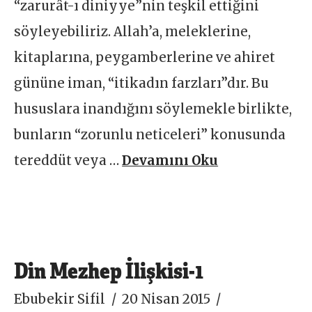
“zarurât-ı diniyye”nin teşkil ettiğini
söyleyebiliriz. Allah’a, meleklerine,
kitaplarına, peygamberlerine ve ahiret
gününe iman, “itikadın farzları”dır. Bu
hususlara inandığını söylemekle birlikte,
bunların “zorunlu neticeleri” konusunda
tereddüt veya …
Devamını Oku
Din Mezhep İlişkisi-1
Ebubekir Sifil
20 Nisan 2015