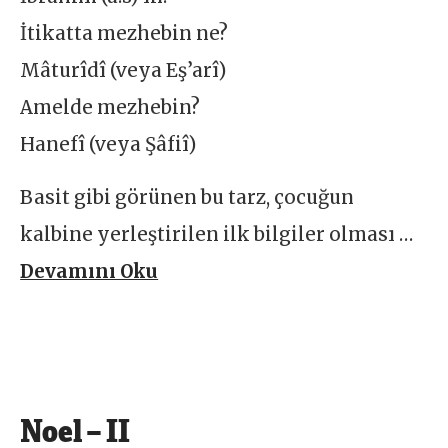
İtikatta mezhebin ne?
Mâturîdî (veya Eş’arî)
Amelde mezhebin?
Hanefî (veya Şâfiî)
Basit gibi görünen bu tarz, çocuğun
kalbine yerleştirilen ilk bilgiler olması …
Devamını Oku
Noel – II