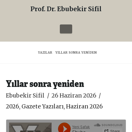
Prof. Dr. Ebubekir Sifil
Prof.
Dr.
Navigation
Ebubekir
Sifil
HOME
YAZILAR
YILLAR SONRA YENIDEN
Yıllar sonra yeniden
Ebubekir Sifil
26 Haziran 2026
2026
,
Gazete Yazıları
,
Haziran 2026