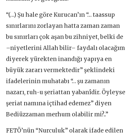
“(…) Şu hale göre Kurucan’ın “… taassup
sınırlarını zorlayan hatta zaman zaman
bu sınırları çok aşan bu zihniyet, belki de
–niyetlerini Allah bilir– faydalı olacağım
diyerek yürekten inandığı yapıya en
büyük zararı vermektedir” şeklindeki
ifadelerinin muhatabı “… şu zamanın
nazarı, ruh-u şeriattan yabanîdir. Öyleyse
şeriat namına içtihad edemez” diyen
Bediüzzaman merhum olabilir mi?..”
FETÖ’nün “Nurculuk” olarak ifade edilen