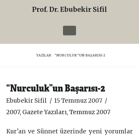
Prof. Dr. Ebubekir Sifil
Prof.
Dr.
Navigation
Ebubekir
Sifil
HOME
YAZILAR
"NURCULUK"UN BAŞARISI-2
“Nurculuk”un Başarısı-2
Ebubekir Sifil
15 Temmuz 2007
2007
,
Gazete Yazıları
,
Temmuz 2007
Kur’an ve Sünnet üzerinde yeni yorumlar