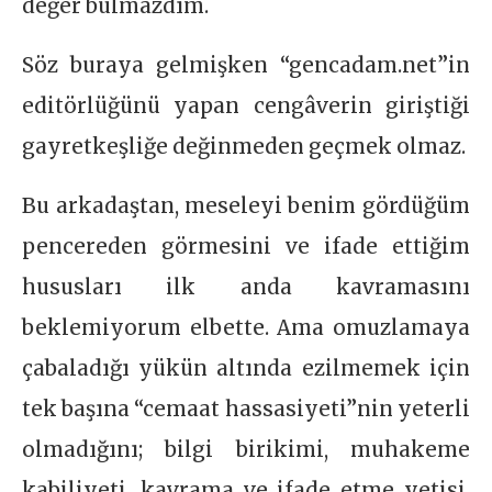
değer bulmazdım.
Söz buraya gelmişken “gencadam.net”in
editörlüğünü yapan cengâverin giriştiği
gayretkeşliğe değinmeden geçmek olmaz.
Bu arkadaştan, meseleyi benim gördüğüm
pencereden görmesini ve ifade ettiğim
hususları ilk anda kavramasını
beklemiyorum elbette. Ama omuzlamaya
çabaladığı yükün altında ezilmemek için
tek başına “cemaat hassasiyeti”nin yeterli
olmadığını; bilgi birikimi, muhakeme
kabiliyeti, kavrama ve ifade etme yetisi,