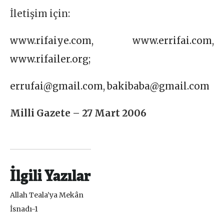
İletişim için:
www.rifaiye.com
,
www.errifai.com
,
www.rifailer.org
;
errufai@gmail.com
,
bakibaba@gmail.com
Milli Gazete – 27 Mart 2006
İlgili Yazılar
Allah Teala’ya Mekân
İsnadı-1