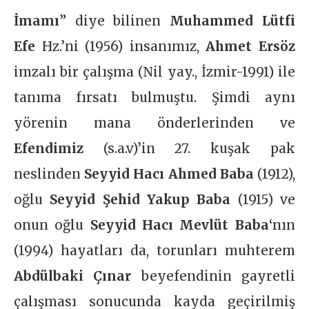
İmamı
” diye bilinen
Muhammed Lütfi
Efe
Hz.’ni (1956) insanımız,
Ahmet Ersöz
imzalı bir çalışma (Nil yay., İzmir-1991) ile
tanıma fırsatı bulmuştu. Şimdi aynı
yörenin mana önderlerinden ve
Efendimiz
(s.a.v)’in 27. kuşak pak
neslinden
Seyyid Hacı Ahmed Baba
(1912),
oğlu
Seyyid Şehid Yakup Baba
(1915) ve
onun oğlu
Seyyid Hacı Mevlüt Baba
‘nın
(1994) hayatları da, torunları muhterem
Abdülbaki Çınar
beyefendinin gayretli
çalışması sonucunda kayda geçirilmiş