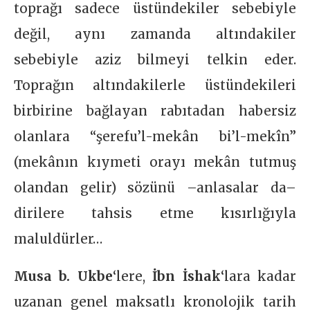
toprağı sadece üstündekiler sebebiyle
değil, aynı zamanda altındakiler
sebebiyle aziz bilmeyi telkin eder.
Toprağın altındakilerle üstündekileri
birbirine bağlayan rabıtadan habersiz
olanlara “şerefu’l-mekân bi’l-mekîn”
(mekânın kıymeti orayı mekân tutmuş
olandan gelir) sözünü –anlasalar da–
dirilere tahsis etme kısırlığıyla
maluldürler…
Musa b. Ukbe
‘lere,
İbn İshak
‘lara kadar
uzanan genel maksatlı kronolojik tarih