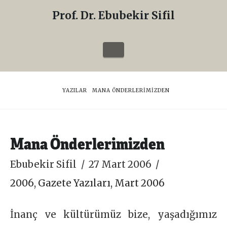
Prof. Dr. Ebubekir Sifil
Prof.
Dr.
Navigation
Ebubekir
Sifil
HOME
YAZILAR
MANA ÖNDERLERIMIZDEN
Mana Önderlerimizden
Ebubekir Sifil
27 Mart 2006
2006
,
Gazete Yazıları
,
Mart 2006
İnanç ve kültürümüz bize, yaşadığımız