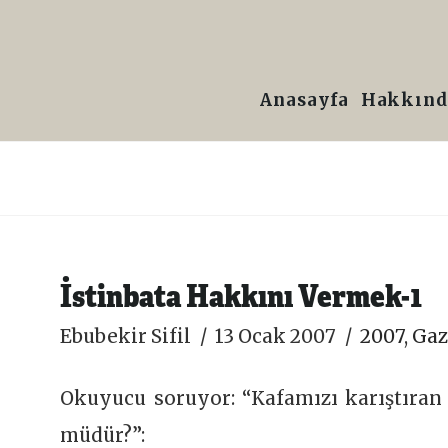
Prof.
Dr.
Anasayfa
Hakkınd
Ebubekir
Sifil
İstinbata Hakkını Vermek-1
Ebubekir Sifil
13 Ocak 2007
2007
,
Gaz
Okuyucu soruyor: “Kafamızı karıştıra
müdür?”: