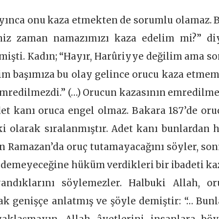
yınca onu kaza etmekten de sorumlu olamaz. B
imiz zaman namazımızı kaza edelim mi?” di
mişti. Kadın; “Hayır, Harûriyye değilim ama so
im başımıza bu olay gelince orucu kaza etmem
mredilmezdi.” (…) Orucun kazasının emredilme
adet kanı oruca engel olmaz. Bakara 187’de oru
ki olarak sıralanmıştır. Adet kanı bunlardan h
ının Ramazan’da oruç tutamayacağını söyler, son
a edemeyeceğine hüküm verdikleri bir ibadeti ka
andıklarını söylemezler. Halbuki Allah, or
rak genişçe anlatmış ve şöyle demiştir: “… Bunl