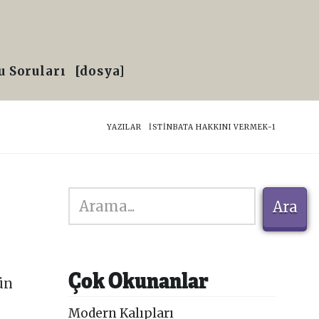
 Soruları
[dosya]
HOME
YAZILAR
İSTINBATA HAKKINI VERMEK-1
Ara
Ara
Çok Okunanlar
ün
Modern Kalıpları