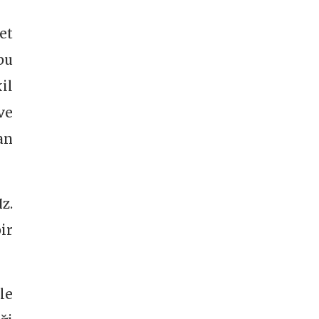
et
bu
il
ve
an
z.
ir
le