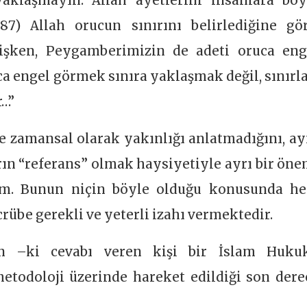
yaklaşmayın. Allah âyetlerini insanlara böy
187) Allah orucun sınırını belirlediğine gör
mişken, Peygamberimizin de adeti oruca eng
ca engel görmek sınıra yaklaşmak değil, sınırla
r…”
e zamansal olarak yakınlığı anlatmadığını, ay
ın “referans” olmak haysiyetiyle ayrı bir öne
lım. Bunun niçin böyle olduğu konusunda h
crübe gerekli ve yeterli izahı vermektedir.
en –ki cevabı veren kişi bir İslam Huku
metodoloji üzerinde hareket edildiği son dere