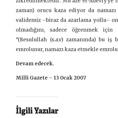
zikredilmektedir: Mu’âze el-Adeviyye i
zaman) orucu kaza ediyor da namazı k
validemiz –biraz da azarlama yollu– on
olmadığını, sadece öğrenmek için 
“(Resulullah (s.a.v) zamanında) bu iş
emrolunur, namazı kaza etmekle emrol
Devam edecek.
Milli Gazete – 13 Ocak 2007
İlgili Yazılar