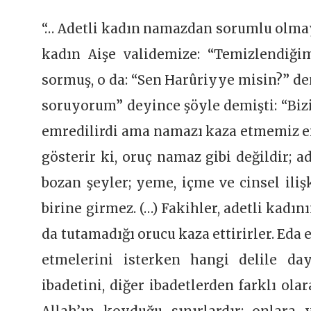
“… Adetli kadın namazdan sorumlu olma
kadın Aişe validemize: “Temizlendiğ
sormuş, o da: “Sen Harûriyye misin?” de
soruyorum” deyince şöyle demişti: “Biz
emredilirdi ama namazı kaza etmemiz e
gösterir ki, oruç namaz gibi değildir; 
bozan şeyler; yeme, içme ve cinsel iliş
birine girmez. (…) Fakihler, adetli kad
da tutamadığı orucu kaza ettirirler. Ed
etmelerini isterken hangi delile day
ibadetini, diğer ibadetlerden farklı ola