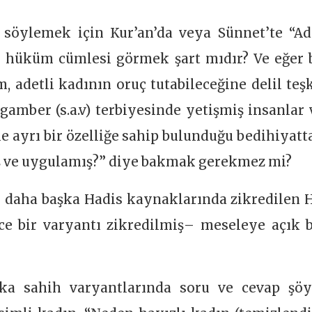
 söylemek için Kur’an’da veya Sünnet’te “Ad
r hüküm cümlesi görmek şart mıdır? Ve eğer 
 adetli kadının oruç tutabileceğine delil teşk
amber (s.a.v) terbiyesinde yetişmiş insanlar 
le ayrı bir özelliğe sahip bulunduğu bedihiyatt
ış ve uygulamış?” diye bakmak gerekmez mi?
ve daha başka Hadis kaynaklarında zikredilen H
ece bir varyantı zikredilmiş– meseleye açık b
şka sahih varyantlarında soru ve cevap şöy