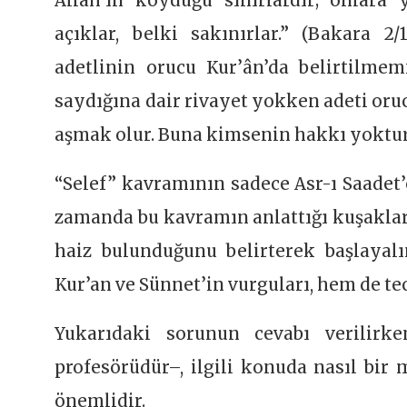
Allah’ın koyduğu sınırlardır; onlara 
açıklar, belki sakınırlar.” (Bakara 2/
adetlinin orucu Kur’ân’da belirtilme
saydığına dair rivayet yokken adeti oru
aşmak olur. Buna kimsenin hakkı yoktu
“Selef” kavramının sadece Asr-ı Saadet’
zamanda bu kavramın anlattığı kuşaklar
haiz bulunduğunu belirterek başlaya
Kur’an ve Sünnet’in vurguları, hem de te
Yukarıdaki sorunun cevabı verilirk
profesörüdür–, ilgili konuda nasıl bir 
önemlidir.