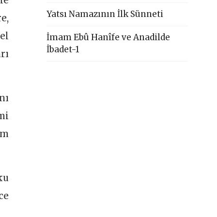
le
Yatsı Namazının İlk Sünneti
e,
el
İmam Ebû Hanîfe ve Anadilde
İbadet-1
rı
nı
mi
em
ku
ce