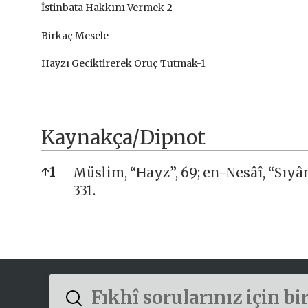
İstinbata Hakkını Vermek-2
Birkaç Mesele
Hayzı Geciktirerek Oruç Tutmak-1
Kaynakça/Dipnot
Kaynakça/Dipnot
↑
1
Müslim, “Hayz”, 69; en-Nesâî, “Sıyâm”
331.
Submit