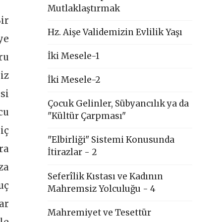
Mutlaklaştırmak
ir
Hz. Aişe Validemizin Evlilik Yaşı
ye
İki Mesele-1
ru
iz
İki Mesele-2
si
Çocuk Gelinler, Sübyancılık ya da
cu
"Kültür Çarpması"
iç
"Elbirliği" Sistemi Konusunda
ra
İtirazlar - 2
za
Seferîlik Kıstası ve Kadının
uç
Mahremsiz Yolculuğu - 4
ar
Mahremiyet ve Tesettür