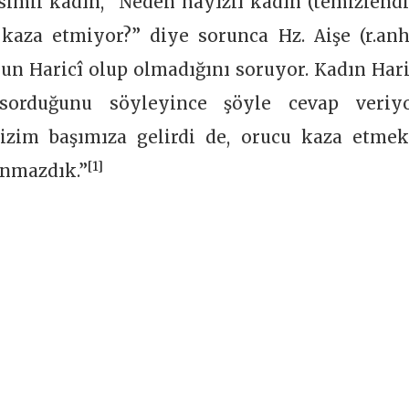
simli kadın, “Neden hayızlı kadın (temizlendi
aza etmiyor?” diye sorunca Hz. Aişe (r.anh
un Haricî olup olmadığını soruyor. Kadın Hari
sorduğunu söyleyince şöyle cevap veriyo
 bizim başımıza gelirdi de, orucu kaza etmek
[1]
unmazdık.”