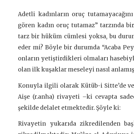
Adetli kadınların oruç tutamayacağını
gören kadın oruç tutamaz” tarzında bi
tarz bir hüküm cümlesi yoksa, bu durum,
eder mi? Böyle bir durumda “Acaba Peyg
onların yetiştirdikleri olmaları hasebiy
olan ilk kuşaklar meseleyi nasıl anlam
Konuyla ilgili olarak Kütüb-i Sitte’de 
Aişe (r.anha) rivayeti –ki cevapta sad
şekilde delalet etmektedir. Şöyle ki:
Rivayetin yukarıda zikredilenden ba