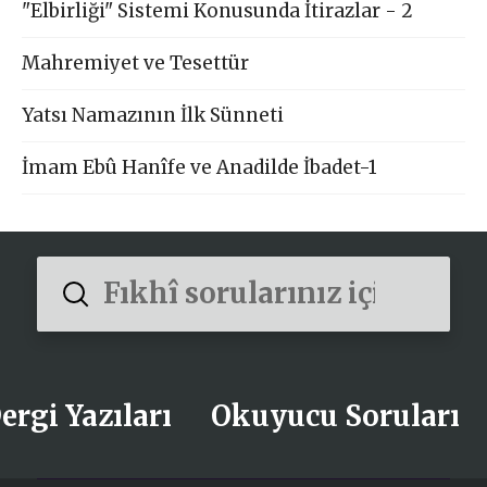
"Elbirliği" Sistemi Konusunda İtirazlar - 2
Mahremiyet ve Tesettür
Yatsı Namazının İlk Sünneti
İmam Ebû Hanîfe ve Anadilde İbadet-1
Submit
Search
ergi Yazıları
Okuyucu Soruları