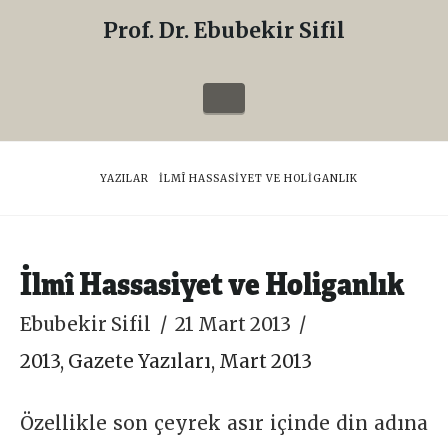
Prof. Dr. Ebubekir Sifil
Prof.
Dr.
Navigation
Ebubekir
Sifil
HOME
YAZILAR
İLMÎ HASSASIYET VE HOLIGANLIK
İlmî Hassasiyet ve Holiganlık
Ebubekir Sifil
21 Mart 2013
2013
,
Gazete Yazıları
,
Mart 2013
Özellikle son çeyrek asır içinde din adına