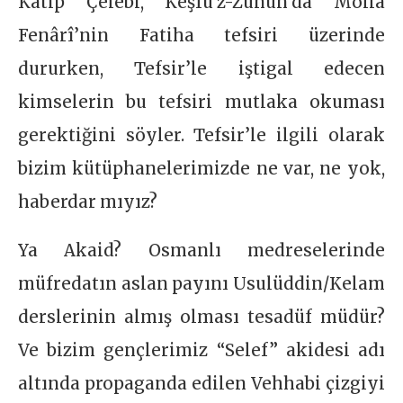
Kâtip Çelebi, Keşfu’z-Zunûn’da Molla
Fenârî’nin Fatiha tefsiri üzerinde
dururken, Tefsir’le iştigal edecen
kimselerin bu tefsiri mutlaka okuması
gerektiğini söyler. Tefsir’le ilgili olarak
bizim kütüphanelerimizde ne var, ne yok,
haberdar mıyız?
Ya Akaid? Osmanlı medreselerinde
müfredatın aslan payını Usulüddin/Kelam
derslerinin almış olması tesadüf müdür?
Ve bizim gençlerimiz “Selef” akidesi adı
altında propaganda edilen Vehhabi çizgiyi