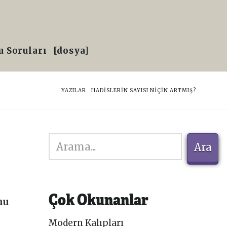
 Soruları
[dosya]
HOME
YAZILAR
HADISLERIN SAYISI NIÇIN ARTMIŞ?
Ara
Ara
Çok Okunanlar
nu
Modern Kalıpları