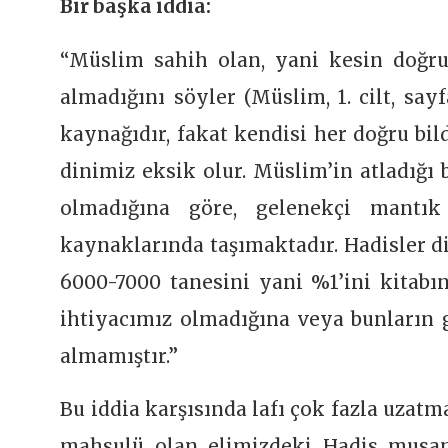
Bir başka iddia:
“Müslim sahih olan, yani kesin doğru
almadığını söyler (Müslim, 1. cilt, say
kaynağıdır, fakat kendisi her doğru bil
dinimiz eksik olur. Müslim’in atladığı 
olmadığına göre, gelenekçi mantı
kaynaklarında taşımaktadır. Hadisler di
6000-7000 tanesini yani %1’ini kitabı
ihtiyacımız olmadığına veya bunların g
almamıştır.”
Bu iddia karşısında lafı çok fazla uza
mahsulü olan elimizdeki Hadis musan