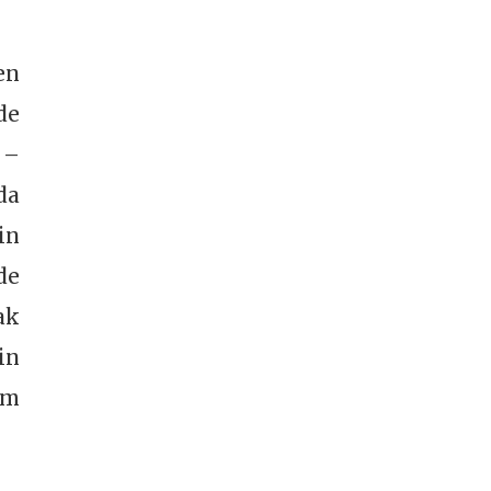
en
de
 –
da
in
de
ak
in
um