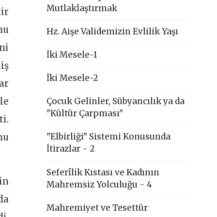
Mutlaklaştırmak
ir
nu
Hz. Aişe Validemizin Evlilik Yaşı
ni
İki Mesele-1
iş
İki Mesele-2
ar
Çocuk Gelinler, Sübyancılık ya da
le
"Kültür Çarpması"
i.
"Elbirliği" Sistemi Konusunda
nu
İtirazlar - 2
Seferîlik Kıstası ve Kadının
in
Mahremsiz Yolculuğu - 4
da
Mahremiyet ve Tesettür