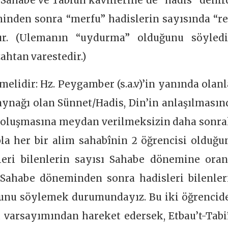
 Sahabe ve Tabiun kavillerine de “hadis” denird
minden sonra “merfu” hadislerin sayısında “re
tır. (Ulemanın “uydurma” olduğunu söyledi
zahtan varestedir.)
lmelidir: Hz. Peygamber (s.a.v)’in yanında olanl
 kaynağı olan Sünnet/Hadis, Din’in anlaşılmasın
 oluşmasına meydan verilmeksizin daha sonra
pla her bir alim sahabînin 2 öğrencisi olduğu
eri bilenlerin sayısı Sahabe dönemine oran
a Sahabe döneminden sonra hadisleri bilenler
ğunu söylemek durumundayız. Bu iki öğrencid
u varsayımından hareket edersek, Etbau’t-Tabi