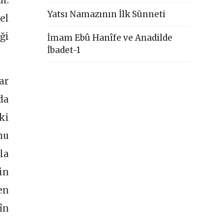
i.
Yatsı Namazının İlk Sünneti
el
ği
İmam Ebû Hanîfe ve Anadilde
İbadet-1
ar
da
ki
nu
la
in
en
în