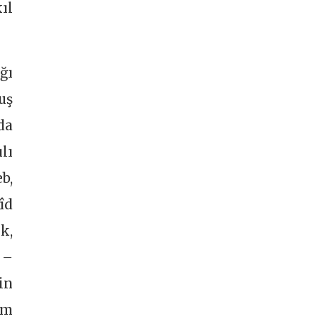
ıl
ğı
uş
da
lı
b,
îd
k,
 –
in
im