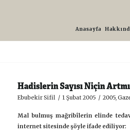
Prof.
Dr.
Anasayfa
Hakkınd
Ebubekir
Sifil
Hadislerin Sayısı Niçin Artm
Ebubekir Sifil
1 Şubat 2005
2005
,
Gaze
Mal bulmuş mağribîlerin elinde teda
internet sitesinde şöyle ifade ediliyor: