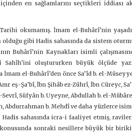
içinden en sağlamlarını seçtikleri iddiası ak
s Tarihi okumamış. İmam el-Buhârî’nin yaşadı
 olduğu gibi Hadis sahasında da sistem oturm
anın Buhârî’nin Kaynakları isimli çalışmasın
 Sahîh’ini oluştururken büyük ölçüde yazı
a İmam el-Buhârî’den önce Sa’îd b. el-Müseyye
mr eş-Şa’bî, İbn Şihâb ez-Zührî, İbn Cüreyc, Sa’
es-Sevrî, Süfyân b. Uyeyne, Abdullah b. el-Mübâre
rrâh, Abdurrahman b. Mehdî ve daha yüzlerce isim
adis sahasında icra-i faaliyet etmiş, raviler
fi konusunda sonraki nesillere büyük bir birik