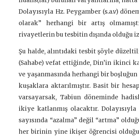
nüans(lar) bulunan varyantlarına, hatta
Dolayısıyla Hz. Peygamber (s.a.v) döne
olarak” herhangi bir artış olmamış
rivayetlerin bu tesbitin dışında olduğu i
Şu halde, alıntıdaki tesbit şöyle düzelti
(Sahabe) vefat ettiğinde, Din’in ikinci
ve yaşanmasında herhangi bir boşluğun
kuşaklara aktarılmıştır. Basit bir hesa
varsayarsak, Tabiun döneminde hadisl
ikiye katlanmış olacaktır. Dolayısıyl
sayısında “azalma” değil “artma” oldu
her birinin yine ikişer öğrencisi olduğ