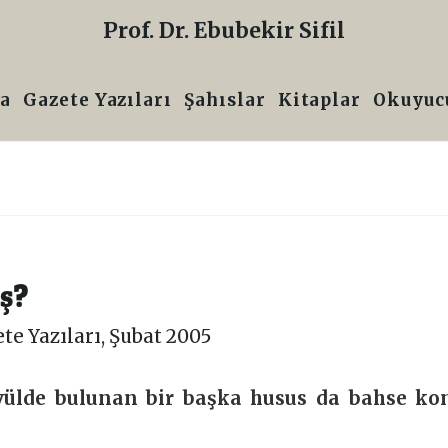
Prof. Dr. Ebubekir Sifil
a
Gazete Yazıları
Şahıslar
Kitaplar
Okuyucu
ış?
te Yazıları
,
Şubat 2005
vülde bulunan bir başka husus da bahse ko