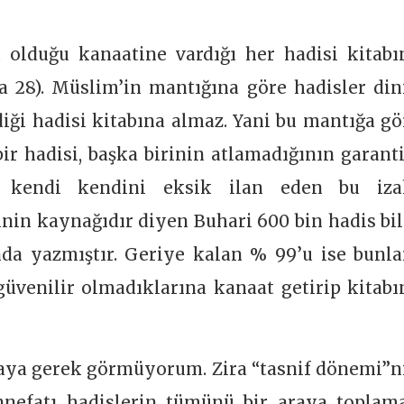
 olduğu kanaatine vardığı her hadisi kitabı
fa 28). Müslim’in mantığına göre hadisler din
diği hadisi kitabına almaz. Yani bu mantığa gö
bir hadisi, başka birinin atlamadığının garanti
k kendi kendini eksik ilan eden bu iza
nin kaynağıdır diyen Buhari 600 bin hadis bil
nda yazmıştır. Geriye kalan % 99’u ise bunla
üvenilir olmadıklarına kanaat getirip kitabı
tmaya gerek görmüyorum. Zira “tasnif dönemi”n
nefatı hadislerin tümünü bir araya toplam