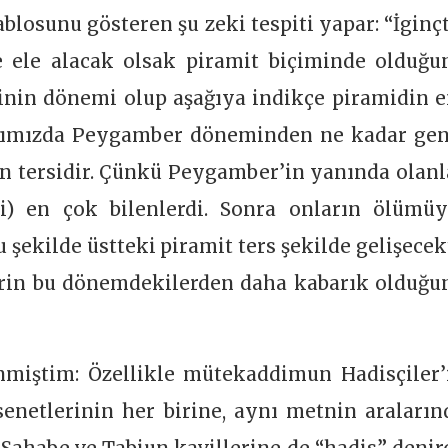
losunu gösteren şu zeki tespiti yapar: “İginçt
de ele alacak olsak piramit biçiminde olduğu
sinin dönemi olup aşağıya indikçe piramidin e
ığımızda Peygamber döneminden ne kadar gen
n tersidir. Çünkü Peygamber’in yanında olanl
ni) en çok bilenlerdi. Sonra onların ölümüy
u şekilde üstteki piramit ters şekilde gelişecekt
rin bu dönemdekilerden daha kabarık olduğu
nmiştim: Özellikle mütekaddimun Hadisçiler’
enetlerinin her birine, aynı metnin araların