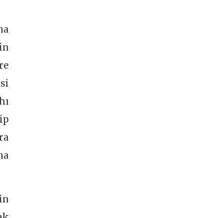
na
in
re
si
hı
ip
ra
na
in
ak