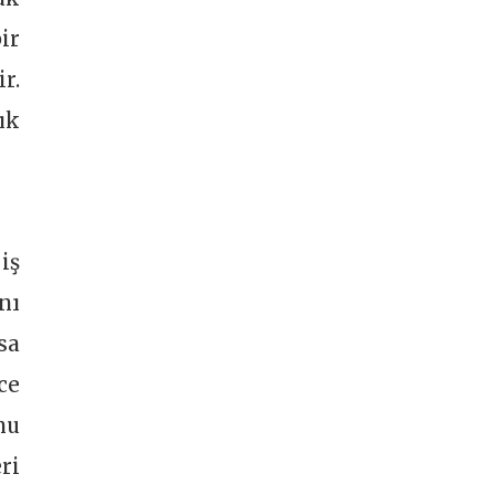
ir
r.
ık
iş
nı
sa
ce
nu
ri