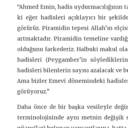
“Ahmed Emin, hadis uydurmacılığının tab
ki eğer hadisleri açıklayıcı bir şekil
görürüz. Piramidin tepesi Allah’ın elçi
artmaktadır. Piramidin temeline vard
olduğunu farkederiz. Halbuki makul ola
hadisleri (Peygamber’in söyledikleri
hadisleri bilenlerin sayısı azalacak ve b
Ama bizler Emevi dönemindeki hadisle
görüyoruz.”
Daha önce de bir başka vesileyle deği
terminolojisinde aynı metnin değişik s