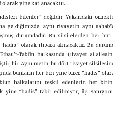
 olarak yine katlanacaktır…
disleri bilenler” değildir. Yukarıdaki örnekt
na geldiğimizde, aynı rivayetin aynı sahabî
luşmuş durumdadır. Bu silsilelerden her biri
“hadis” olarak itibara alınacaktır. Bu durum
tbau’t-Tabiîn halkasında (rivayet silsilesin
tir, bir. Aynı metin, bu dört rivayet silsilesin
ığında bunların her biri yine birer “hadis” olar
abiun halkalarını teşkil edenlerin her birin
k yine “hadis” tabir edilmiştir, üç. Sanıyor