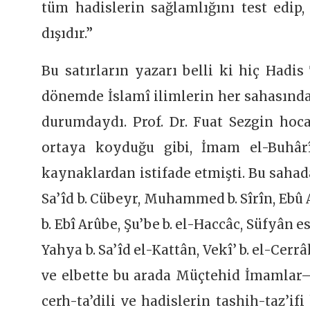
tüm hadislerin sağlamlığını test edip, 
dışıdır.”
Bu satırların yazarı belli ki hiç Hadi
dönemde İslamî ilimlerin her sahasında
durumdaydı. Prof. Dr. Fuat Sezgin hoc
ortaya koyduğu gibi, İmam el-Buhârî
kaynaklardan istifade etmişti. Bu sahad
Sa’îd b. Cübeyr, Muhammed b. Sîrîn, Ebû A
b. Ebî Arûbe, Şu’be b. el-Haccâc, Süfyân 
Yahya b. Sa’îd el-Kattân, Vekî’ b. el-Ce
ve elbette bu arada Müçtehid İmamlar– H
cerh-ta’dili ve hadislerin tashih-taz’i