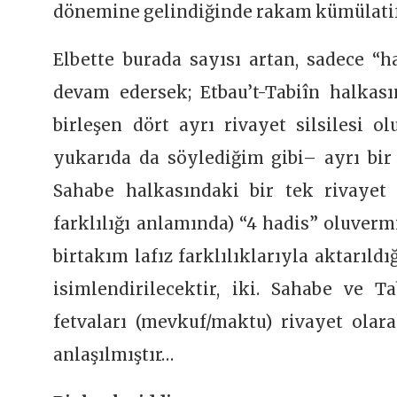
dönemine gelindiğinde rakam kümülatif
Elbette burada sayısı artan, sadece “ha
devam edersek; Etbau’t-Tabiîn halkası
birleşen dört ayrı rivayet silsilesi o
yukarıda da söylediğim gibi– ayrı bir 
Sahabe halkasındaki bir tek rivayet E
farklılığı anlamında) “4 hadis” oluvermiş
birtakım lafız farklılıklarıyla aktarıld
isimlendirilecektir, iki. Sahabe ve T
fetvaları (mevkuf/maktu) rivayet olara
anlaşılmıştır…