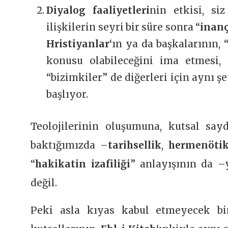
Diyalog faaliyetleri
nin etkisi, si
ilişkilerin seyri bir süre sonra “
inanç
Hristiyanlar
‘ın ya da başkalarının, 
konusu olabileceğini ima etmesi, 
“bizimkiler” de diğerleri için aynı ş
başlıyor.
Teolojilerinin oluşumuna, kutsal sayd
baktığımızda –
tarihsellik
,
hermenöti
“
hakikatin izafiliği
” anlayışının da 
değil.
Peki asla kıyas kabul etmeyecek b