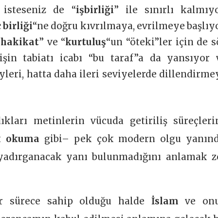
z isteseniz de “
işbirliği
” ile sınırlı kalmıyo
 birliği
“ne doğru kıvrılmaya, evrilmeye başlıyo
“
hakikat
” ve “
kurtuluş
“un “öteki”ler için de s
işin tabiatı icabı “bu taraf”a da yansıyor 
eyleri, hatta daha ileri seviyelerde dillendirme
ıkları metinlerin vücuda getiriliş süreçleri
k okuma
gibi– pek çok modern olgu yanınd
–yadırganacak yanı bulunmadığını anlamak z
ir sürece sahip olduğu halde
İslam
ve on