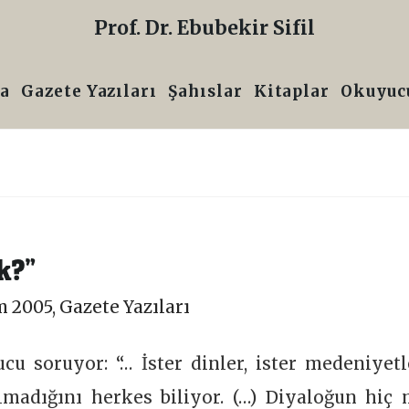
Prof. Dr. Ebubekir Sifil
a
Gazete Yazıları
Şahıslar
Kitaplar
Okuyucu
k?”
m 2005
,
Gazete Yazıları
 soruyor: “… İster dinler, ister medeniyetl
lmadığını herkes biliyor. (…) Diyaloğun hiç 