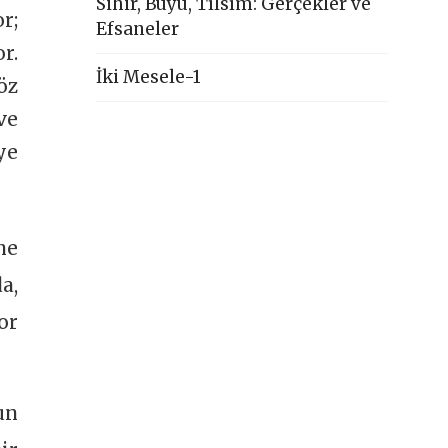
Sihir, Büyü, Tılsım: Gerçekler ve
r;
Efsaneler
r.
İki Mesele-1
öz
ve
ye
ne
a,
or
un