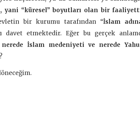
l, yani “küresel” boyutları olan bir faaliyett
evletin bir kurumu tarafından “
İslam adın
arı davet etmektedir. Eğer bu gerçek anlam
e
nerede İslam medeniyeti ve nerede Yahu
?
döneceğim.