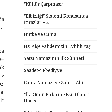
"Kültür Çarpması"
"Elbirliği" Sistemi Konusunda
da
İtirazlar - 2
er
Hutbe ve Cuma
Hz. Aişe Validemizin Evlilik Yaşı
na
Yatsı Namazının İlk Sünneti
)–
ak
Saadet-i Ebediyye
az
Cuma Namazı ve Zuhr-i Ahir
or
.
a,
"İki Günü Birbirine Eşit Olan…"
ir
Hadisi