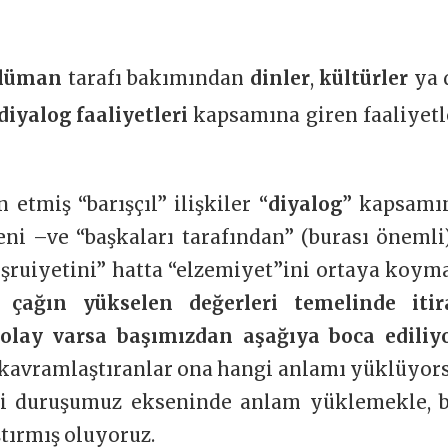
lüman
tarafı bakımından
dinler
,
kültürler
ya 
diyalog faaliyetleri
kapsamına giren faaliyetl
etmiş “barışçıl” ilişkiler “
diyalog
” kapsamı
ni –ve “başkaları tarafından” (burası önemli
eşruiyetini” hatta “elzemiyet”ini ortaya koym
 çağın yükselen değerleri temelinde itir
lay varsa başımızdan aşağıya boca ediliy
 kavramlaştıranlar ona hangi anlamı yüklüyors
di duruşumuz ekseninde anlam yüklemekle, b
tırmış oluyoruz.