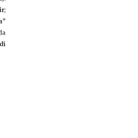
ir
;
a
”
da
di