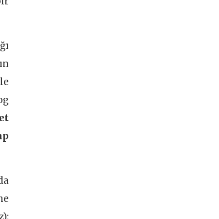
ir
ğı
ın
le
og
et
ap
da
me
):