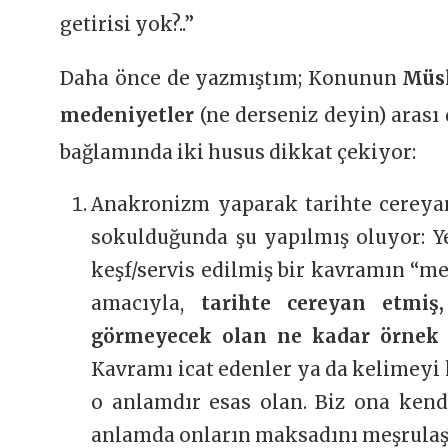
getirisi yok?..”
Daha önce de yazmıştım; Konunun
Müs
medeniyetler
(ne derseniz deyin) arası
bağlamında iki husus dikkat çekiyor:
Anakronizm yaparak tarihte cereyan 
sokulduğunda şu yapılmış oluyor: Ye
keşf/servis edilmiş bir kavramın “m
amacıyla,
tarihte cereyan etmiş,
görmeyecek olan ne kadar örnek o
Kavramı icat edenler ya da kelimeyi
o anlamdır esas olan. Biz ona ken
anlamda onların maksadını meşrulaş