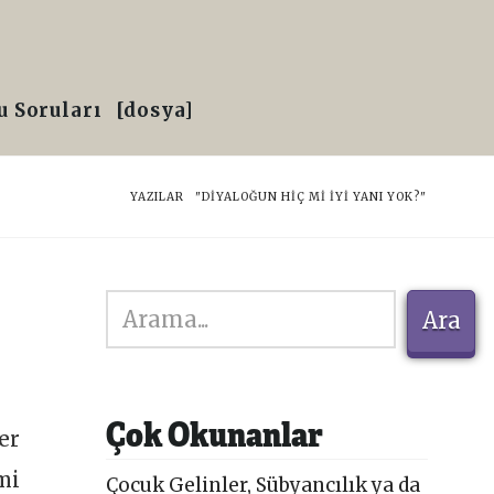
 Soruları
[dosya]
HOME
YAZILAR
"DIYALOĞUN HIÇ MI İYI YANI YOK?"
Ara
Ara
Çok Okunanlar
er
mi
Çocuk Gelinler, Sübyancılık ya da