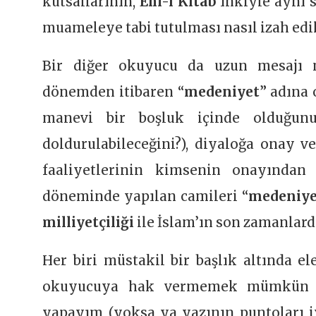
kutsallarının,
Ehl-i Kitab
‘ınkiyle aynı
muameleye tabi tutulması nasıl izah edil
Bir diğer okuyucu da uzun mesajı
dönemden itibaren “
medeniyet
” adına 
manevi bir boşluk içinde olduğu
doldurulabileceğini?), diyaloğa onay 
faaliyetlerinin kimsenin onayında
döneminde yapılan camileri “
medeniye
milliyetçiliği
ile İslam’ın son zamanlarda
Her biri müstakil bir başlık altında e
okuyucuya hak vermemek mümkün de
yapayım (yoksa ya yazının puntoları iy