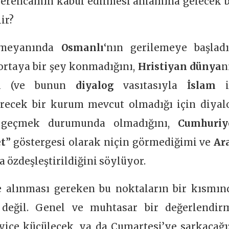
 serencamın kabul edilmesi anlamına gelecek b
ir?
 meyanında
Osmanlı
‘nın gerilemeye başladı
ortaya bir şey konmadığını,
Hristiyan dünya
n
nu (ve bunun
diyalog
vasıtasıyla
İslam
i
verecek bir kurum mevcut olmadığı için diyal
n geçmek durumunda olmadığını,
Cumhuriy
t
” göstergesi olarak niçin görmediğimi ve
Ar
 özdeşleştirildiğini söylüyor.
le alınması gereken bu noktaların bir kısmın
ğil. Genel ve muhtasar bir değerlendir
ice küçülecek, ya da Cumartesi’ye sarkacağız