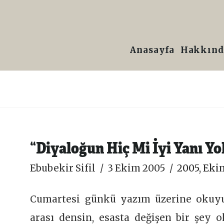
Prof.
Dr.
Anasayfa
Hakkınd
Ebubekir
Sifil
“Diyaloğun Hiç Mi İyi Yanı Yo
Ebubekir Sifil
3 Ekim 2005
2005
,
Eki
Cumartesi günkü yazım üzerine okuyucu
arası densin, esasta değişen bir şey o