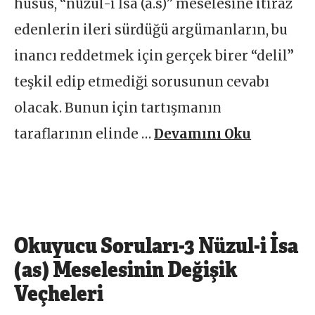
husus, “nüzul-i İsa (a.s)” meselesine itiraz
edenlerin ileri sürdüğü argümanların, bu
inancı reddetmek için gerçek birer “delil”
teşkil edip etmediği sorusunun cevabı
olacak. Bunun için tartışmanın
taraflarının elinde …
Devamını Oku
Okuyucu Soruları-3 Nüzul-i İsa
(as) Meselesinin Değişik
Veçheleri