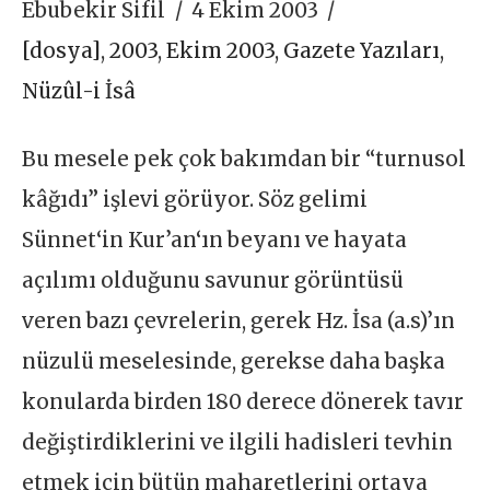
Ebubekir Sifil
4 Ekim 2003
[dosya]
,
2003
,
Ekim 2003
,
Gazete Yazıları
,
Nüzûl-i İsâ
Bu mesele pek çok bakımdan bir “turnusol
kâğıdı” işlevi görüyor. Söz gelimi
Sünnet‘in Kur’an‘ın beyanı ve hayata
açılımı olduğunu savunur görüntüsü
veren bazı çevrelerin, gerek Hz. İsa (a.s)’ın
nüzulü meselesinde, gerekse daha başka
konularda birden 180 derece dönerek tavır
değiştirdiklerini ve ilgili hadisleri tevhin
etmek için bütün maharetlerini ortaya