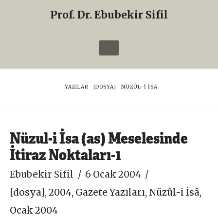
Prof. Dr. Ebubekir Sifil
Prof.
Dr.
Navigation
Ebubekir
Sifil
HOME
YAZILAR
[DOSYA]
NÜZÛL-I İSÂ
Nüzul-i İsa (as) Meselesinde
İtiraz Noktaları-1
Ebubekir Sifil
6 Ocak 2004
[dosya]
,
2004
,
Gazete Yazıları
,
Nüzûl-i İsâ
,
Ocak 2004