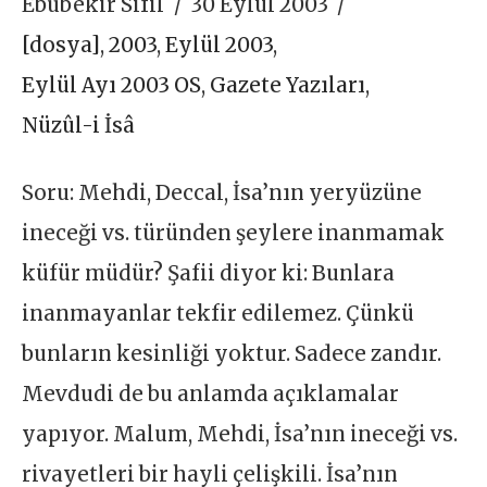
Ebubekir Sifil
30 Eylül 2003
[dosya]
,
2003
,
Eylül 2003
,
Eylül Ayı 2003 OS
,
Gazete Yazıları
,
Nüzûl-i İsâ
Soru: Mehdi, Deccal, İsa’nın yeryüzüne
ineceği vs. türünden şeylere inanmamak
küfür müdür? Şafii diyor ki: Bunlara
inanmayanlar tekfir edilemez. Çünkü
bunların kesinliği yoktur. Sadece zandır.
Mevdudi de bu anlamda açıklamalar
yapıyor. Malum, Mehdi, İsa’nın ineceği vs.
rivayetleri bir hayli çelişkili. İsa’nın