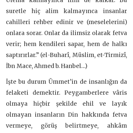
Ulema kalmayınca ilim de kalkar. Bu
suretle hiç alim kalmayınca insanlar
cahilleri rehber edinir ve (meselelerini)
onlara sorar. Onlar da ilimsiz olarak fetva
verir; hem kendileri sapar, hem de halkı
saptırırlar.” (el-Buharî, Müslim, et-Tirmizî,
İbn Mace, Ahmed b. Hanbel…)
İşte bu durum Ümmet’in de insanlığın da
felaketi demektir. Peygamberlere vâris
olmaya hiçbir şekilde ehil ve layık
olmayan insanların Din hakkında fetva
vermeye, görüş belirtmeye, ahkâm