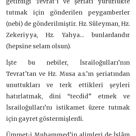
getirdiği Tevrat’ı ve şeriatı yürürlükte
tutmak için gönderilen peygamberler
(nebi) de gönderilmiştir. Hz. Süleyman, Hz.
Zekeriyya, Hz. Yahya… bunlardandır
(hepsine selam olsun).
İşte bu nebiler, İsrailoğulları’nın
Tevrat’tan ve Hz. Musa a.s.’ın şeriatından
unuttukları ve terk ettikleri şeyleri
hatırlatmak, dini “tecdid” etmek ve
İsrailoğulları’nı istikamet üzere tutmak
için gayret göstermişlerdi.
Ümmet-i Muhammed’in alimleri de İslâm