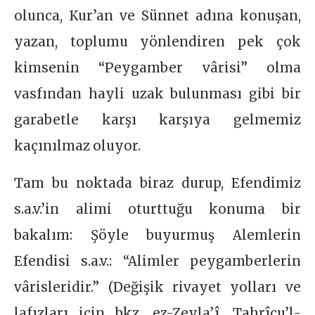
olunca, Kur’an ve Sünnet adına konuşan,
yazan, toplumu yönlendiren pek çok
kimsenin “Peygamber vârisi” olma
vasfından hayli uzak bulunması gibi bir
garabetle karşı karşıya gelmemiz
kaçınılmaz oluyor.
Tam bu noktada biraz durup, Efendimiz
s.a.v.’in alimi oturttuğu konuma bir
bakalım: Şöyle buyurmuş Alemlerin
Efendisi s.a.v.: “Alimler peygamberlerin
vârisleridir.” (Değişik rivayet yolları ve
lafızları için bkz. ez-Zeyla’î, Tahrîcu’l-