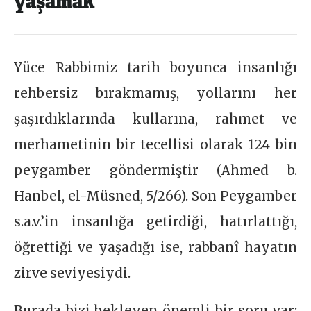
Yüce Rabbimiz tarih boyunca insanlığı
rehbersiz bırakmamış, yollarını her
şaşırdıklarında kullarına, rahmet ve
merhametinin bir tecellisi olarak 124 bin
peygamber göndermiştir (Ahmed b.
Hanbel, el-Müsned, 5/266). Son Peygamber
s.a.v.’in insanlığa getirdiği, hatırlattığı,
öğrettiği ve yaşadığı ise, rabbanî hayatın
zirve seviyesiydi.
Burada bizi bekleyen önemli bir soru var: