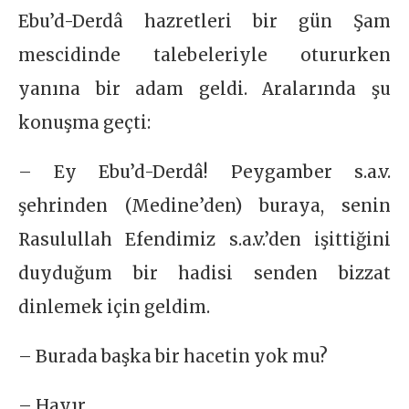
Ebu’d-Derdâ hazretleri bir gün Şam
mescidinde talebeleriyle otururken
yanına bir adam geldi. Aralarında şu
konuşma geçti:
– Ey Ebu’d-Derdâ! Peygamber s.a.v.
şehrinden (Medine’den) buraya, senin
Rasulullah Efendimiz s.a.v.’den işittiğini
duyduğum bir hadisi senden bizzat
dinlemek için geldim.
– Burada başka bir hacetin yok mu?
– Hayır.