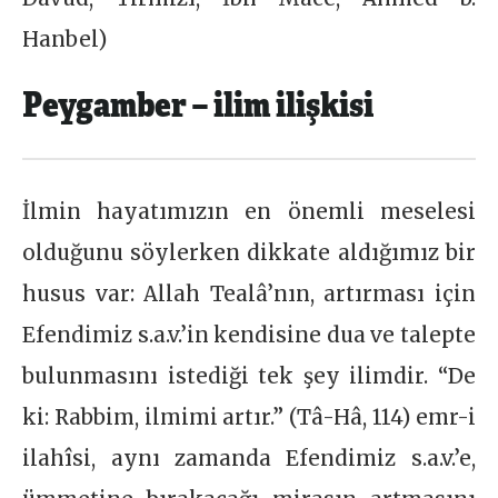
Hanbel)
Peygamber – ilim ilişkisi
İlmin hayatımızın en önemli meselesi
olduğunu söylerken dikkate aldığımız bir
husus var: Allah Tealâ’nın, artırması için
Efendimiz s.a.v.’in kendisine dua ve talepte
bulunmasını istediği tek şey ilimdir. “De
ki: Rabbim, ilmimi artır.” (Tâ-Hâ, 114) emr-i
ilahîsi, aynı zamanda Efendimiz s.a.v.’e,