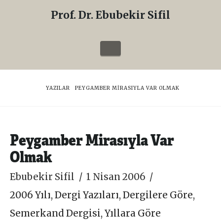
Prof. Dr. Ebubekir Sifil
Prof.
Dr.
Navigation
Ebubekir
Sifil
HOME
YAZILAR
PEYGAMBER MIRASIYLA VAR OLMAK
Peygamber Mirasıyla Var
Olmak
Ebubekir Sifil
1 Nisan 2006
2006 Yılı
,
Dergi Yazıları
,
Dergilere Göre
,
Semerkand Dergisi
,
Yıllara Göre