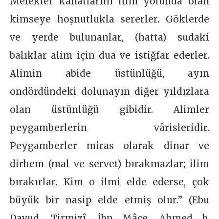
Melekler kanatlarını ilim yolunda olan
kimseye hoşnutlukla sererler. Göklerde
ve yerde bulunanlar, (hatta) sudaki
balıklar alim için dua ve istiğfar ederler.
Alimin abide üstünlüğü, ayın
ondördündeki dolunayın diğer yıldızlara
olan üstünlüğü gibidir. Alimler
peygamberlerin vârisleridir.
Peygamberler miras olarak dinar ve
dirhem (mal ve servet) bırakmazlar; ilim
bırakırlar. Kim o ilmi elde ederse, çok
büyük bir nasip elde etmiş olur.” (Ebu
Davud, Tirmizî, İbn Mâce, Ahmed b.