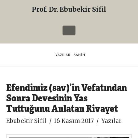
Prof. Dr. Ebubekir Sifil
Prof.
Dr.
Navigation
Ebubekir
Sifil
HOME
YAZILAR
SAHIH
Efendimiz (sav)’in Vefatından
Sonra Devesinin Yas
Tuttuğunu Anlatan Rivayet
Ebubekir Sifil
16 Kasım 2017
Yazılar