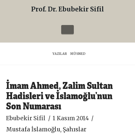
Prof. Dr. Ebubekir Sifil
Prof.
Dr.
Navigation
Ebubekir
Sifil
HOME
YAZILAR
MÜSNED
İmam Ahmed, Zalim Sultan
Hadisleri ve İslamoğlu’nun
Son Numarası
Ebubekir Sifil
1 Kasım 2014
Mustafa İslamoğlu
,
Şahıslar