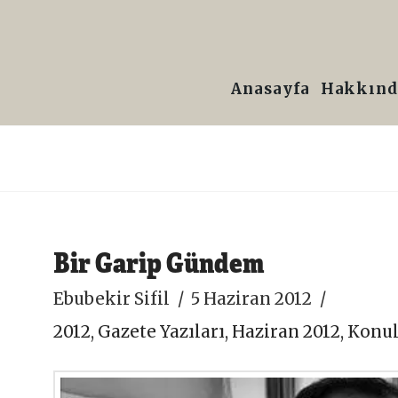
Prof.
Dr.
Anasayfa
Hakkınd
Ebubekir
Sifil
Bir Garip Gündem
Ebubekir Sifil
5 Haziran 2012
2012
,
Gazete Yazıları
,
Haziran 2012
,
Konul