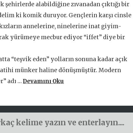
k şehirlerde alabildiğine zıvanadan çıktığı bir
elim ki komik duruyor. Gençlerin karşı cinsle
kızların annelerine, ninelerine inat giyim-
rak yürümeye mecbur ediyor “iffet” diye bir
atta “teşvik eden” yolların sonuna kadar açık
izatihi münker haline dönüşmüştür. Modern
r” adı …
Devamını Oku