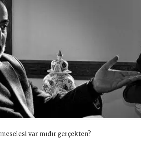
r meselesi var mıdır gerçekten?