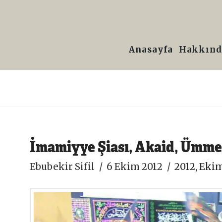
Prof.
Dr.
Anasayfa
Hakkınd
Ebubekir
Sifil
İmamiyye Şiası, Akaid, Ümmet
Ebubekir Sifil
6 Ekim 2012
2012
,
Ekim