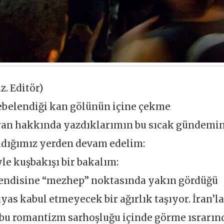
z. Editör)
debelendiği kan gölünün içine çekme
 İran hakkında yazdıklarımın bu sıcak gündemi
ldığımız yerden devam edelim:
yle kuşbakışı bir bakalım:
 kendisine “mezhep” noktasında yakın gördüğü
ıyas kabul etmeyecek bir ağırlık taşıyor. İran’l
 bu romantizm sarhoşluğu içinde görme ısrarın