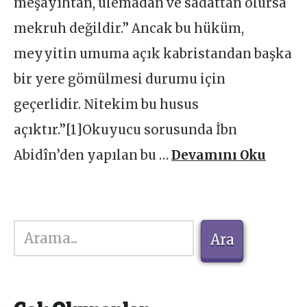
meşayıhtan, ulemadan ve sadattan olursa
mekruh değildir.” Ancak bu hüküm,
meyyitin umuma açık kabristandan başka
bir yere gömülmesi durumu için
geçerlidir. Nitekim bu husus
açıktır.”[1]Okuyucu sorusunda İbn
Abidîn’den yapılan bu …
Devamını Oku
Ara
Ara