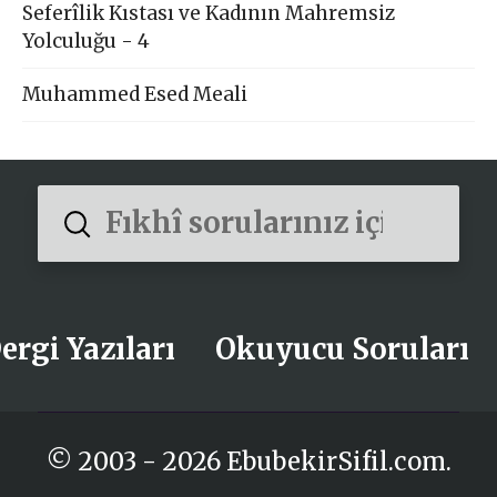
Seferîlik Kıstası ve Kadının Mahremsiz
Yolculuğu - 4
Muhammed Esed Meali
Submit
Search
ergi Yazıları
Okuyucu Soruları
© 2003 - 2026 EbubekirSifil.com.