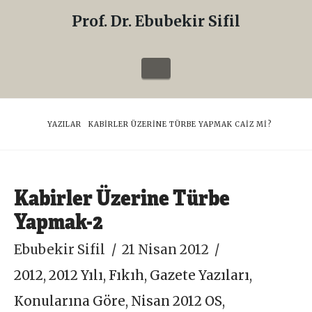
Prof. Dr. Ebubekir Sifil
Prof.
Dr.
Navigation
Ebubekir
Sifil
HOME
YAZILAR
KABIRLER ÜZERINE TÜRBE YAPMAK CAIZ MI?
Kabirler Üzerine Türbe
Yapmak-2
Ebubekir Sifil
21 Nisan 2012
2012
,
2012 Yılı
,
Fıkıh
,
Gazete Yazıları
,
Konularına Göre
,
Nisan 2012 OS
,