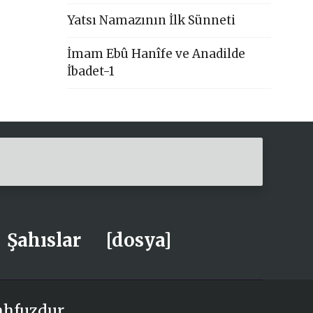
Yatsı Namazının İlk Sünneti
İmam Ebû Hanîfe ve Anadilde
İbadet-1
Şahıslar
[dosya]
ahfuzdur.