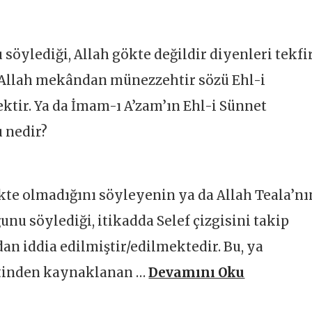
söylediği, Allah gökte değildir diyenleri tekfi
a Allah mekândan münezzehtir sözü Ehl-i
ktir. Ya da İmam-ı A’zam’ın Ehl-i Sünnet
 nedir?
kte olmadığını söyleyenin ya da Allah Teala’nı
nu söylediği, itikadda Selef çizgisini takip
an iddia edilmiştir/edilmektedir. Bu, ya
etinden kaynaklanan …
Devamını Oku