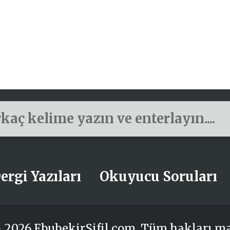
ergi Yazıları
Okuyucu Soruları
 2026 EbubekirSifil.com. Tüm hakları m