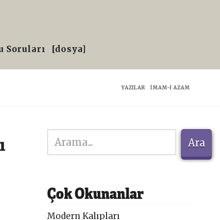
 Soruları
[dosya]
HOME
YAZILAR
İMAM-I AZAM
Ara
1
Ara
Çok Okunanlar
Modern Kalıpları