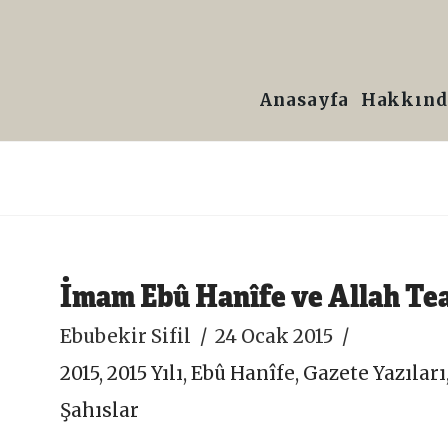
Prof.
Dr.
Anasayfa
Hakkınd
Ebubekir
Sifil
İmam Ebû Hanîfe ve Allah Tea
Ebubekir Sifil
24 Ocak 2015
2015
,
2015 Yılı
,
Ebû Hanîfe
,
Gazete Yazıları
Şahıslar