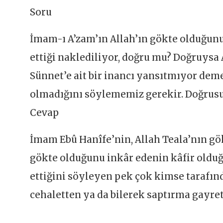
Soru
İmam-ı A’zam’ın Allah’ın gökte olduğunu 
ettiği naklediliyor, doğru mu? Doğruys
Sünnet’e ait bir inancı yansıtmıyor deme
olmadığını söylememiz gerekir. Doğrusu
Cevap
İmam Ebû Hanîfe’nin, Allah Teala’nın gö
gökte olduğunu inkâr edenin kâfir olduğu
ettiğini söyleyen pek çok kimse tarafınd
cehaletten ya da bilerek saptırma gayr