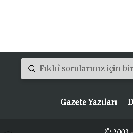
Submit
Search
Gazete Yazıları
D
© 2003 -