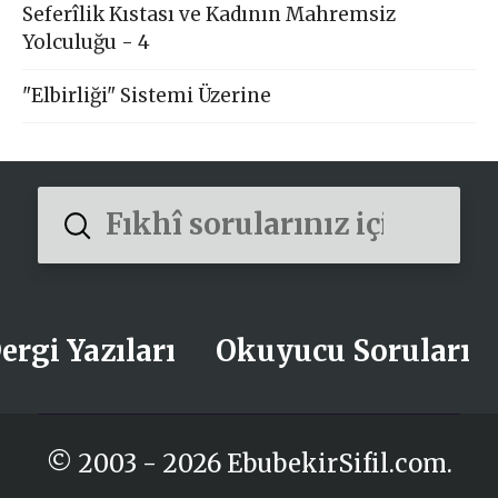
Seferîlik Kıstası ve Kadının Mahremsiz
Yolculuğu - 4
"Elbirliği" Sistemi Üzerine
Submit
Search
ergi Yazıları
Okuyucu Soruları
© 2003 - 2026 EbubekirSifil.com.