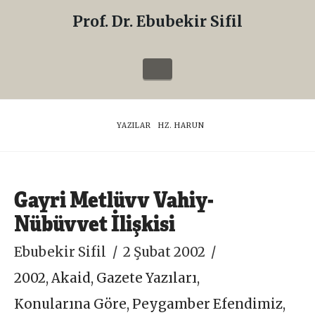
Prof. Dr. Ebubekir Sifil
Prof.
Dr.
Navigation
Ebubekir
Sifil
HOME
YAZILAR
HZ. HARUN
Gayri Metlüvv Vahiy-
Nübüvvet İlişkisi
Ebubekir Sifil
2 Şubat 2002
2002
,
Akaid
,
Gazete Yazıları
,
Konularına Göre
,
Peygamber Efendimiz
,