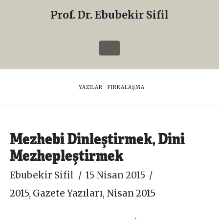
Prof. Dr. Ebubekir Sifil
Prof.
Dr.
Navigation
Ebubekir
Sifil
HOME
YAZILAR
FIRKALAŞMA
Mezhebi Dinleştirmek, Dini
Mezhepleştirmek
Ebubekir Sifil
15 Nisan 2015
2015
,
Gazete Yazıları
,
Nisan 2015