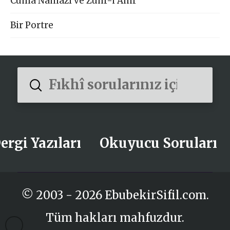
Cuma Namazı ve Zuhr-i Ahir
Bir Portre
Submit
Search
ergi Yazıları
Okuyucu Soruları
© 2003 - 2026 EbubekirSifil.com.
Tüm hakları mahfuzdur.