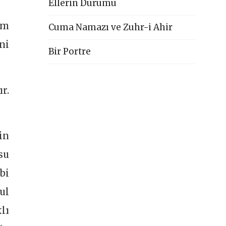
Ellerin Durumu
im
Cuma Namazı ve Zuhr-i Ahir
ni
Bir Portre
r.
in
su
bi
ul
lı