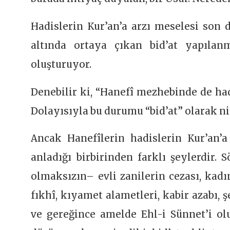
Hadislerin Kur’an’a arzı meselesi son
altında ortaya çıkan bid’at yapılan
oluşturuyor.
Denebilir ki, “Hanefî mezhebinde de hadi
Dolayısıyla bu durumu “bid’at” olarak ni
Ancak Hanefîlerin hadislerin Kur’an’a
anladığı birbirinden farklı şeylerdir. 
olmaksızın– evli zanilerin cezası, kadı
fıkhî, kıyamet alametleri, kabir azabı, 
ve gereğince amelde Ehl-i Sünnet’i olu