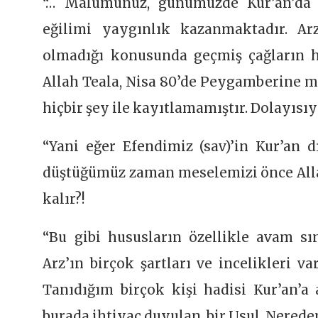
“… Malumunuz, günümüzde Kur’an’da 
eğilimi yaygınlık kazanmaktadır. Ar
olmadığı konusunda geçmiş çağların ha
Allah Teala, Nisa 80’de Peygamberine m
hiçbir şey ile kayıtlamamıştır. Dolayısı
“Yani eğer Efendimiz (sav)’in Kur’an 
düştüğümüz zaman meselemizi önce Alla
kalır?!
“Bu gibi hususların özellikle avam s
Arz’ın birçok şartları ve incelikleri v
Tanıdığım birçok kişi hadisi Kur’an’a
burada ihtiyaç duyulan, bir Usul. Nereden