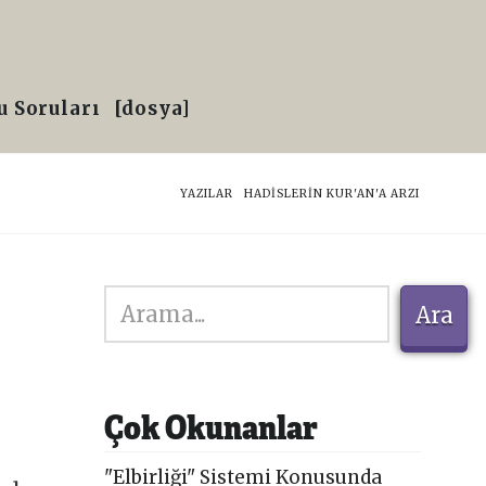
 Soruları
[dosya]
HOME
YAZILAR
HADISLERIN KUR'AN'A ARZI
Ara
Ara
Çok Okunanlar
"Elbirliği" Sistemi Konusunda