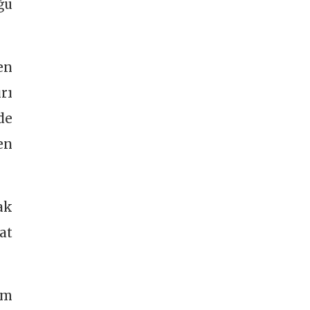
ğu
en
rı
de
en
ak
at
em