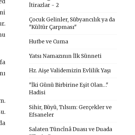
ed
İtirazlar - 2
mi
Çocuk Gelinler, Sübyancılık ya da
r.
"Kültür Çarpması"
nu
Hutbe ve Cuma
Yatsı Namazının İlk Sünneti
fa
Hz. Aişe Validemizin Evlilik Yaşı
mı
"İki Günü Birbirine Eşit Olan…"
Hadisi
m.
Sihir, Büyü, Tılsım: Gerçekler ve
u.
Efsaneler
da
Salaten Tüncînâ Duası ve Duada