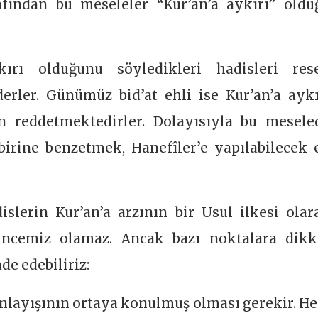
afından bu meseleler “Kur’an’a aykırı” oldu
ırı olduğunu söyledikleri hadisleri res
erler. Günümüz bid’at ehli ise Kur’an’a aykı
n reddetmektedirler. Dolayısıyla bu mesele
rbirine benzetmek, Hanefîler’e yapılabilecek 
slerin Kur’an’a arzının bir Usul ilkesi olar
kincemiz olamaz. Ancak bazı noktalara dikk
de edebiliriz:
 anlayışının ortaya konulmuş olması gerekir. H