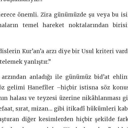
 derece önemli. Zira günümüzde şu veya bu is
maların temel hareket noktalarından birisi
slerin Kur’an’a arzı diye bir Usul kriteri vardı
telemek yanlıştır.”
 arzından anladığı ile günümüz bid’at ehlin
Söz gelimi Hanefîler –hiçbir istisna söz konu
nın halası ve teyzesi üzerine nikâhlanması gi
şefaat, sırat, mizan… gibi itikadî hükümleri kab
şturan diğer kesimlerden hiçbir şekilde fark