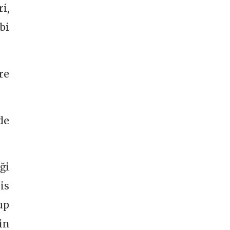
i,
bi
re
de
ği
is
up
in