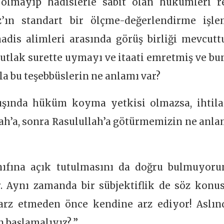
olmayıp hadislerle sabit olan hükümleri r
z’ın standart bir ölçme-değerlendirme işle
dis alimleri arasında görüş birliği mevcuttu
utlak surette uymayı ve itaati emretmiş ve bu
yla bu teşebbüslerin ne anlamı var?
dışında hüküm koyma yetkisi olmazsa, ihtila
h’a, sonra Rasulullah’a götürmemizin ne anla
ınıfına açık tutulmasını da doğru bulmuyoru
ar. Aynı zamanda bir sübjektiflik de söz konus
 arz etmeden önce kendine arz ediyor! Aslın
 başlamalıyız?..”