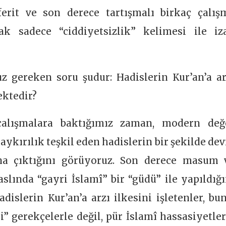
erit ve son derece tartışmalı birkaç çalış
 sadece “ciddiyetsizlik” kelimesi ile iz
 gereken soru şudur: Hadislerin Kur’an’a ar
ektedir?
çalışmalara baktığımız zaman, modern değ
aykırılık teşkil eden hadislerin bir şekilde dev
ana çıktığını görüyoruz. Son derece masum 
aslında “gayri İslamî” bir “güdü” ile yapıldığı
slerin Kur’an’a arzı ilkesini işletenler, bun
 gerekçelerle değil, pür İslamî hassasiyetler