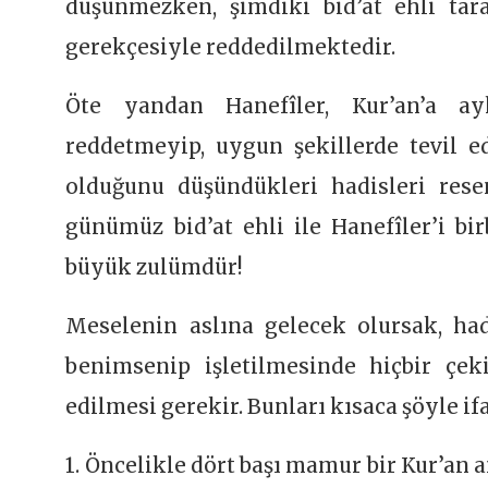
düşünmezken, şimdiki bid’at ehli tar
gerekçesiyle reddedilmektedir.
Öte yandan Hanefîler, Kur’an’a ayk
reddetmeyip, uygun şekillerde tevil ed
olduğunu düşündükleri hadisleri rese
günümüz bid’at ehli ile Hanefîler’i bi
büyük zulümdür!
Meselenin aslına gelecek olursak, hadi
benimsenip işletilmesinde hiçbir çe
edilmesi gerekir. Bunları kısaca şöyle ifa
1. Öncelikle dört başı mamur bir Kur’an