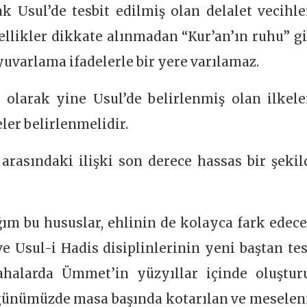
ak Usul’de tesbit edilmiş olan delalet vecihler
llikler dikkate alınmadan “Kur’an’ın ruhu” gi
yuvarlama ifadelerle bir yere varılamaz.
i olarak yine Usul’de belirlenmiş olan ilkele
eler belirlenmelidir.
) arasındaki ilişki son derece hassas bir şekil
ğım bu hususlar, ehlinin de kolayca fark edece
 ve Usul-i Hadis disiplinlerinin yeni baştan tes
ahalarda Ümmet’in yüzyıllar içinde oluştur
günümüzde masa başında kotarılan ve meselen