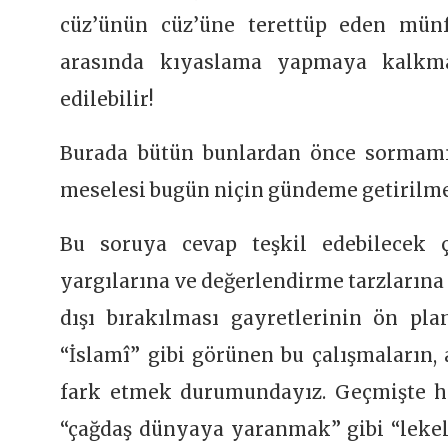
cüz’ünün cüz’üne terettüp eden münf
arasında kıyaslama yapmaya kalkmak
edilebilir!
Burada bütün bunlardan önce sormamız
meselesi bugün niçin gündeme getirilm
Bu soruya cevap teşkil edebilecek 
yargılarına ve değerlendirme tarzlarına 
dışı bırakılması gayretlerinin ön pl
“İslamî” gibi görünen bu çalışmaların, 
fark etmek durumundayız. Geçmişte hadi
“çağdaş dünyaya yaranmak” gibi “lekeli”