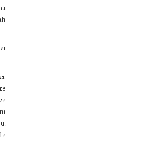
ma
ah
zı
er
re
ve
nı
u,
le