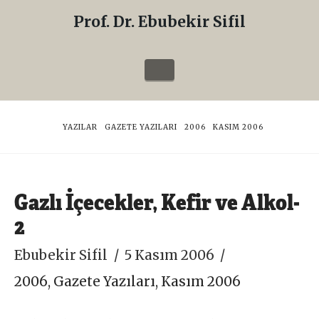
Prof. Dr. Ebubekir Sifil
Prof.
Dr.
Navigation
Ebubekir
Sifil
HOME
YAZILAR
GAZETE YAZILARI
2006
KASIM 2006
Gazlı İçecekler, Kefir ve Alkol-
2
Ebubekir Sifil
5 Kasım 2006
2006
,
Gazete Yazıları
,
Kasım 2006