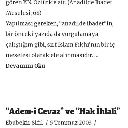
gören Y.N. Öztürk‘e ait. (Anadilde İbadet
Meselesi, 68)
Yapılması gereken, “anadilde ibadet“in,
bir önceki yazıda da vurgulamaya
çalıştığım gibi, sırf İslam Fıkhı’nın bir iç
meselesi olarak ele alınmasıdır. …
Devamını Oku
“Adem-i Cevaz” ve “Hak İhlali”
Ebubekir Sifil
5 Temmuz 2003