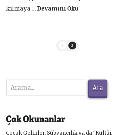
kılmaya …
Devamını Oku
1
2
Ara
Ara
Çok Okunanlar
Çocuk Gelinler, Sübyancılık ya da "Kültür