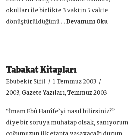
okulları ile birlikte 3 vaktin 5 vakte
dönüştürüldüğünü …
Devamını Oku
Tabakat Kitapları
Ebubekir Sifil
1 Temmuz 2003
2003
,
Gazete Yazıları
,
Temmuz 2003
“İmam Ebû Hanîfe’yi nasıl bilirsiniz?”
diye bir soruya muhatap olsak, sanıyorum
çoğumuzun ilk etapta yaşayacağı durum