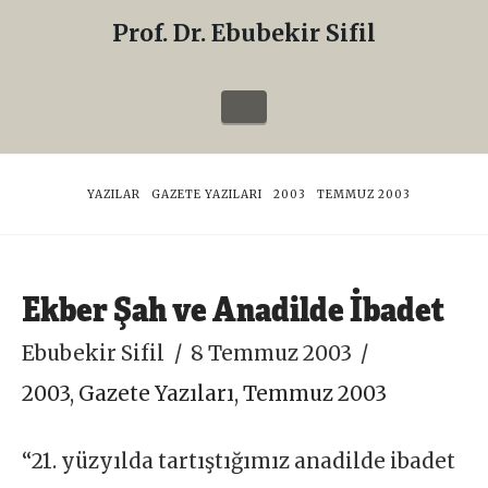
Prof. Dr. Ebubekir Sifil
Prof.
Dr.
Navigation
Ebubekir
Sifil
HOME
YAZILAR
GAZETE YAZILARI
2003
TEMMUZ 2003
Ekber Şah ve Anadilde İbadet
Ebubekir Sifil
8 Temmuz 2003
2003
,
Gazete Yazıları
,
Temmuz 2003
“21. yüzyılda tartıştığımız anadilde ibadet