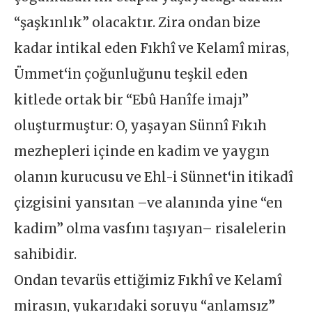
“şaşkınlık” olacaktır. Zira ondan bize
kadar intikal eden Fıkhî ve Kelamî miras,
Ümmet‘in çoğunluğunu teşkil eden
kitlede ortak bir “Ebû Hanîfe imajı”
oluşturmuştur: O, yaşayan Sünnî Fıkıh
mezhepleri içinde en kadim ve yaygın
olanın kurucusu ve Ehl-i Sünnet‘in itikadî
çizgisini yansıtan –ve alanında yine “en
kadim” olma vasfını taşıyan– risalelerin
sahibidir.
Ondan tevarüs ettiğimiz Fıkhî ve Kelamî
mirasın, yukarıdaki soruyu “anlamsız”