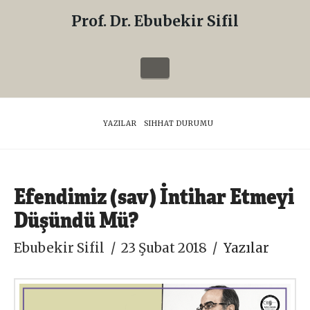
Prof. Dr. Ebubekir Sifil
Prof.
Dr.
Navigation
Ebubekir
Sifil
HOME
YAZILAR
SIHHAT DURUMU
Efendimiz (sav) İntihar Etmeyi
Düşündü Mü?
Ebubekir Sifil
23 Şubat 2018
Yazılar