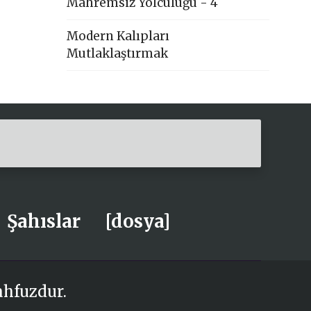
Mahremsiz Yolculuğu - 4
Modern Kalıpları
Mutlaklaştırmak
Şahıslar
[dosya]
ahfuzdur.