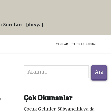
 Soruları
[dosya]
HOME
YAZILAR
İSTISNAI DURUM
Ara
Ara
Çok Okunanlar
a
Çocuk Gelinler, Sübyancılık ya da