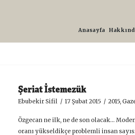
Prof.
Dr.
Anasayfa
Hakkınd
Ebubekir
Sifil
Şeriat İstemezük
Ebubekir Sifil
17 Şubat 2015
2015
,
Gaze
Özgecan ne ilk, ne de son olacak… Moder
oranı yükseldikçe problemli insan sayıs