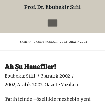
Prof. Dr. Ebubekir Sifil
Prof.
Dr.
Navigation
Ebubekir
Sifil
HOME
YAZILAR
GAZETE YAZILARI
2002
ARALIK 2002
Ah Şu Hanefîler!
Ebubekir Sifil
3 Aralık 2002
2002
,
Aralık 2002
,
Gazete Yazıları
Tarih içinde –özellikle mezhebin yeni