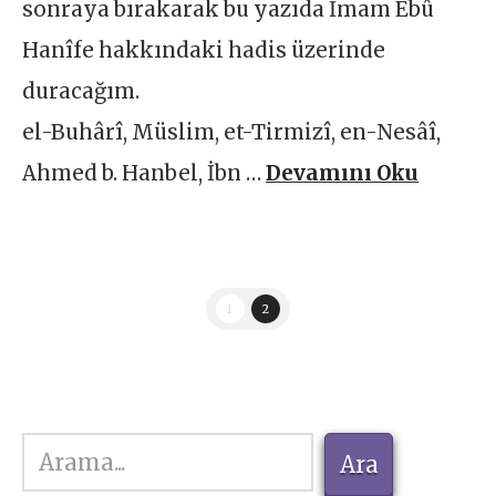
sonraya bırakarak bu yazıda İmam Ebû
Hanîfe hakkındaki hadis üzerinde
duracağım.
el-Buhârî, Müslim, et-Tirmizî, en-Nesâî,
Ahmed b. Hanbel, İbn …
Devamını Oku
1
2
Ara
Ara